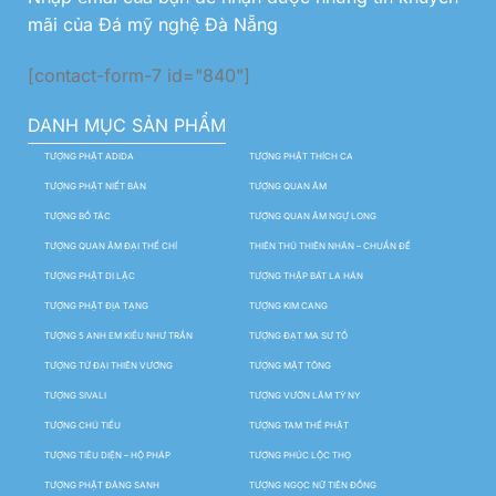
mãi của Đá mỹ nghệ Đà Nẵng
[contact-form-7 id="840"]
DANH MỤC SẢN PHẨM
TƯỢNG PHẬT ADIDA
TƯỢNG PHẬT THÍCH CA
TƯỢNG PHẬT NIẾT BÀN
TƯỢNG QUAN ÂM
TƯỢNG BỒ TÁC
TƯỢNG QUAN ÂM NGỰ LONG
TƯỢNG QUAN ÂM ĐẠI THẾ CHÍ
THIÊN THỦ THIÊN NHÃN – CHUẨN ĐỀ
TƯỢNG PHẬT DI LẶC
TƯỢNG THẬP BÁT LA HÁN
TƯỢNG PHẬT ĐỊA TẠNG
TƯỢNG KIM CANG
TƯỢNG 5 ANH EM KIỀU NHƯ TRẦN
TƯỢNG ĐẠT MA SƯ TỔ
TƯỢNG TỨ ĐẠI THIÊN VƯƠNG
TƯỢNG MẬT TÔNG
TƯỢNG SIVALI
TƯỢNG VƯỜN LÂM TỲ NY
TƯỢNG CHÚ TIỂU
TƯỢNG TAM THẾ PHẬT
TƯỢNG TIÊU DIỆN – HỘ PHÁP
TƯỢNG PHÚC LỘC THỌ
TƯỢNG PHẬT ĐẢNG SANH
TƯỢNG NGỌC NỮ TIÊN ĐỒNG