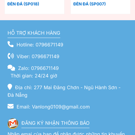
ĐÈN ĐÁ (SP018)
ĐÈN ĐÁ (SP007)
HỖ TRỢ KHÁCH HÀNG
Hotline: 0796671149
Viber: 0796671149
Zalo: 0796671149
Thời gian: 24/24 giờ
Địa chỉ: 277 Mai Đăng Chơn - Ngũ Hành Sơn -
Đà Nẵng
Email: Vanlong0109@gmail.com
ĐĂNG KÝ NHẬN THÔNG BÁO
Nhập emai của bạn để nhận được những tin khuyến