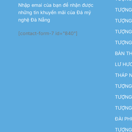
Nhập emai của bạn để nhận được
TƯỢNG 
những tin khuyến mãi của Đá mỹ
nghệ Đà Nẵng
TƯỢNG
TƯỢNG 
[contact-form-7 id="840"]
TƯỢNG
BÀN T
LƯ HƯ
THÁP 
TƯỢNG
TƯỢNG
TƯỢNG
ĐÀI P
TƯỢNG