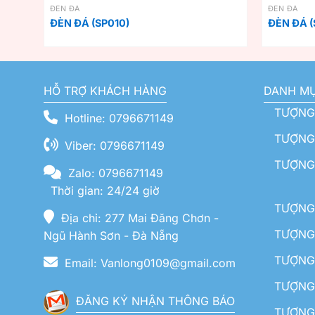
ĐÈN ĐÁ
ĐÈN ĐÁ
ĐÈN ĐÁ (SP010)
ĐÈN ĐÁ (
HỖ TRỢ KHÁCH HÀNG
DANH M
TƯỢNG
Hotline: 0796671149
TƯỢNG 
Viber: 0796671149
TƯỢNG
Zalo: 0796671149
Thời gian: 24/24 giờ
TƯỢNG 
Địa chỉ: 277 Mai Đăng Chơn -
TƯỢNG 
Ngũ Hành Sơn - Đà Nẵng
TƯỢNG
Email: Vanlong0109@gmail.com
TƯỢNG 
ĐĂNG KÝ NHẬN THÔNG BÁO
TƯỢNG 