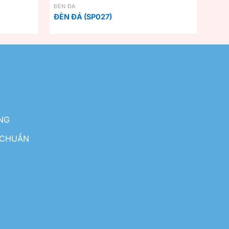
ĐÈN ĐÁ
ĐÈN ĐÁ (SP027)
NG
 CHUẨN