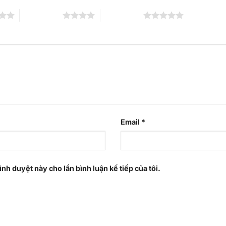
4 trên 5 sao
5 trên 5 sao
Email
*
ình duyệt này cho lần bình luận kế tiếp của tôi.