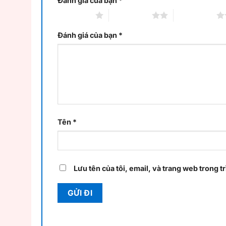
Đánh giá của bạn
*
1 trên 5 sao
2 trên 5 sao
3 trên 5 sao
Đánh giá của bạn
*
Tên
*
Lưu tên của tôi, email, và trang web trong tr