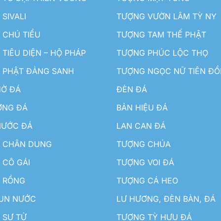
SIVALI
TƯỢNG VƯỜN LÂM TỲ NY
 CHÚ TIỂU
TƯỢNG TAM THẾ PHẬT
TIÊU DIỆN – HỘ PHÁP
TƯỢNG PHÚC LỘC THỌ
 PHẬT ĐẢNG SANH
TƯỢNG NGỌC NỮ TIÊN Đ
HỜ ĐÁ
ĐÈN ĐÁ
ƠNG ĐÁ
BẢN HIỆU ĐÁ
NƯỚC ĐÁ
LAN CAN ĐÁ
 CHÂN DUNG
TƯỢNG CHÚA
 CÔ GÁI
TƯỢNG VOI ĐÁ
 RỒNG
TƯỢNG CÁ HEO
HUN NƯỚC
LƯ HƯƠNG, ĐÈN BÀN, ĐÁ
 SƯ TỬ
TƯỢNG TỲ HƯU ĐÁ