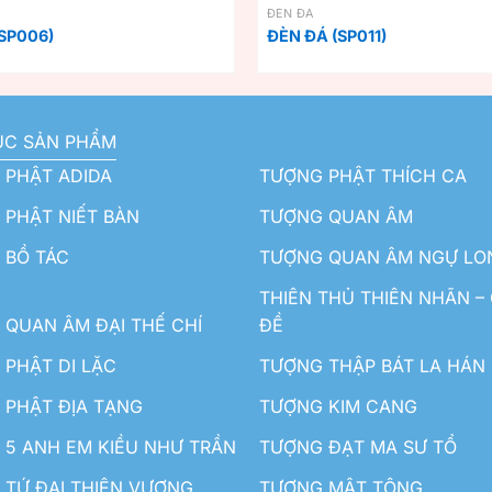
ĐÈN ĐÁ
SP006)
ĐÈN ĐÁ (SP011)
ỤC SẢN PHẨM
 PHẬT ADIDA
TƯỢNG PHẬT THÍCH CA
PHẬT NIẾT BÀN
TƯỢNG QUAN ÂM
 BỒ TÁC
TƯỢNG QUAN ÂM NGỰ LO
THIÊN THỦ THIÊN NHÃN –
QUAN ÂM ĐẠI THẾ CHÍ
ĐỀ
PHẬT DI LẶC
TƯỢNG THẬP BÁT LA HÁN
 PHẬT ĐỊA TẠNG
TƯỢNG KIM CANG
5 ANH EM KIỀU NHƯ TRẦN
TƯỢNG ĐẠT MA SƯ TỔ
TỨ ĐẠI THIÊN VƯƠNG
TƯỢNG MẬT TÔNG