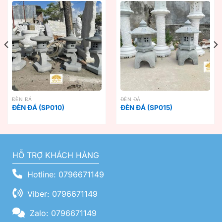
ĐÈN ĐÁ
ĐÈN ĐÁ
ĐÈN ĐÁ (SP010)
ĐÈN ĐÁ (SP015)
HỖ TRỢ KHÁCH HÀNG
Hotline: 0796671149
Viber: 0796671149
Zalo: 0796671149