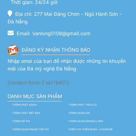
Thời gian: 24/24 giờ
Địa chỉ: 277 Mai Đăng Chơn - Ngũ Hành Sơn -
Đà Nẵng
Email: Vanlong0109@gmail.com
ĐĂNG KÝ NHẬN THÔNG BÁO
Nhập emai của bạn để nhận được những tin khuyến
mãi của Đá mỹ nghệ Đà Nẵng
[contact-form-7 id="840"]
DANH MỤC SẢN PHẨM
TƯỢNG PHẬT ADIDA
TƯỢNG PHẬT THÍCH CA
TƯỢNG PHẬT NIẾT BÀN
TƯỢNG QUAN ÂM
TƯỢNG BỒ TÁC
TƯỢNG QUAN ÂM NGỰ LONG
TƯỢNG QUAN ÂM ĐẠI THẾ CHÍ
THIÊN THỦ THIÊN NHÃN – CHUẨN ĐỀ