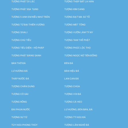
TƯỢNG PHẬT DI LẶC
TƯỢNG THẬP BÁT LA HÁN
TƯỢNG PHẬT ĐỊA TẠNG
TƯỢNG KIM CANG
TƯỢNG 5 ANH EM KIỀU NHƯ TRẦN
TƯỢNG ĐẠT MA SƯ TỔ
TƯỢNG TỨ ĐẠI THIÊN VƯƠNG
TƯỢNG MẬT TÔNG
TƯỢNG SIVALI
TƯỢNG VƯỜN LÂM TỲ NY
TƯỢNG CHÚ TIỂU
TƯỢNG TAM THẾ PHẬT
TƯỢNG TIÊU DIỆN – HỘ PHÁP
TƯỢNG PHÚC LỘC THỌ
TƯỢNG PHẬT ĐẢNG SANH
TƯỢNG NGỌC NỮ TIÊN ĐỒNG
BÀN THỜ ĐÁ
ĐÈN ĐÁ
LƯ HƯƠNG ĐÁ
BẢN HIỆU ĐÁ
THÁP NƯỚC ĐÁ
LAN CAN ĐÁ
TƯỢNG CHÂN DUNG
TƯỢNG CHÚA
TƯỢNG CÔ GÁI
TƯỢNG VOI ĐÁ
TƯỢNG RỒNG
TƯỢNG CÁ HEO
ĐÀI PHUN NƯỚC
LƯ HƯƠNG, ĐÈN BÀN, ĐÁ
TƯỢNG SƯ TỬ
TƯỢNG TỲ HƯU ĐÁ
TÙY HƯU PHONG THỦY
TƯỢNG LÂN NGHÊ ĐÁ