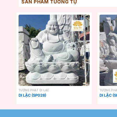
SẢN PHẨM TƯƠNG TỰ
TƯỢNG PHẬT DI LẶC
TƯỢNG PHẬ
DI LẶC (SP028)
DI LẶC (