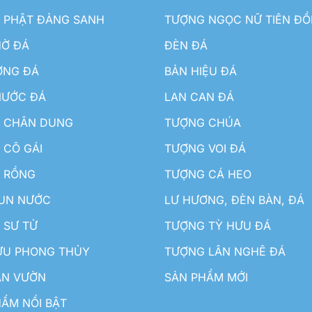
 PHẬT ĐẢNG SANH
TƯỢNG NGỌC NỮ TIÊN Đ
HỜ ĐÁ
ĐÈN ĐÁ
ƠNG ĐÁ
BẢN HIỆU ĐÁ
NƯỚC ĐÁ
LAN CAN ĐÁ
 CHÂN DUNG
TƯỢNG CHÚA
 CÔ GÁI
TƯỢNG VOI ĐÁ
 RỒNG
TƯỢNG CÁ HEO
HUN NƯỚC
LƯ HƯƠNG, ĐÈN BÀN, ĐÁ
 SƯ TỬ
TƯỢNG TỲ HƯU ĐÁ
ƯU PHONG THỦY
TƯỢNG LÂN NGHÊ ĐÁ
ÂN VƯỜN
SẢN PHẨM MỚI
ẨM NỔI BẬT