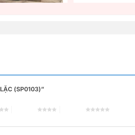
DI LẶC (SP0103)”
4 trên 5 sao
5 trên 5 sao