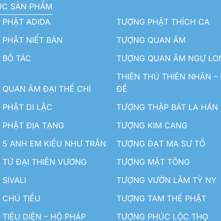
ỤC SẢN PHẨM
 PHẬT ADIDA
TƯỢNG PHẬT THÍCH CA
PHẬT NIẾT BÀN
TƯỢNG QUAN ÂM
 BỒ TÁC
TƯỢNG QUAN ÂM NGỰ LO
THIÊN THỦ THIÊN NHÃN –
QUAN ÂM ĐẠI THẾ CHÍ
ĐỀ
PHẬT DI LẶC
TƯỢNG THẬP BÁT LA HÁN
 PHẬT ĐỊA TẠNG
TƯỢNG KIM CANG
5 ANH EM KIỀU NHƯ TRẦN
TƯỢNG ĐẠT MA SƯ TỔ
TỨ ĐẠI THIÊN VƯƠNG
TƯỢNG MẬT TÔNG
SIVALI
TƯỢNG VƯỜN LÂM TỲ NY
 CHÚ TIỂU
TƯỢNG TAM THẾ PHẬT
TIÊU DIỆN – HỘ PHÁP
TƯỢNG PHÚC LỘC THỌ