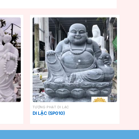
TƯỢNG PHẬT DI LẶC
DI LẶC (SP010)