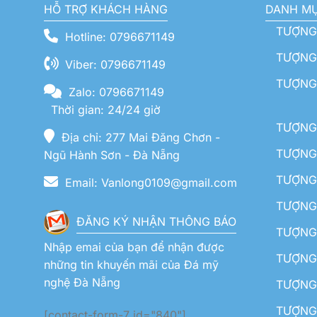
HỖ TRỢ KHÁCH HÀNG
DANH M
TƯỢNG
Hotline: 0796671149
TƯỢNG 
Viber: 0796671149
TƯỢNG
Zalo: 0796671149
Thời gian: 24/24 giờ
TƯỢNG 
Địa chỉ: 277 Mai Đăng Chơn -
TƯỢNG 
Ngũ Hành Sơn - Đà Nẵng
TƯỢNG
Email: Vanlong0109@gmail.com
TƯỢNG 
ĐĂNG KÝ NHẬN THÔNG BÁO
TƯỢNG 
Nhập emai của bạn để nhận được
TƯỢNG 
những tin khuyến mãi của Đá mỹ
nghệ Đà Nẵng
TƯỢNG
TƯỢNG 
[contact-form-7 id="840"]