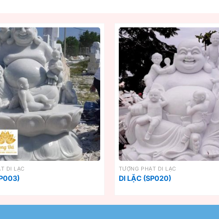
T DI LẶC
TƯỢNG PHẬT DI LẶC
SP003)
DI LẶC (SP020)