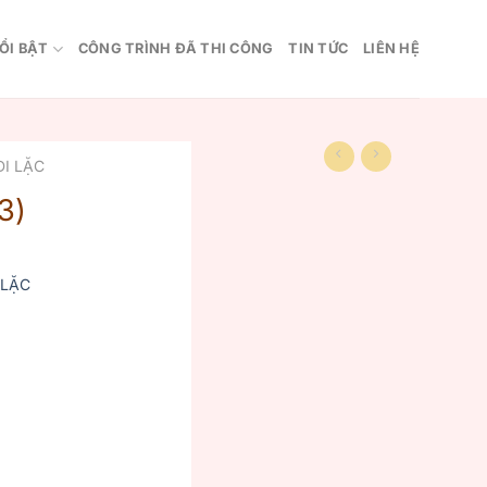
ỔI BẬT
CÔNG TRÌNH ĐÃ THI CÔNG
TIN TỨC
LIÊN HỆ
I LẶC
3)
 LẶC