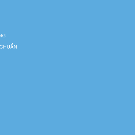
NG
 CHUẨN