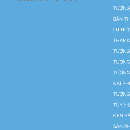
TƯỢNG
BÀN T
LƯ HƯ
THÁP 
TƯỢNG
TƯỢNG
TƯỢNG
ĐÀI P
TƯỢNG
TÙY H
ĐÈN S
SẢN PH