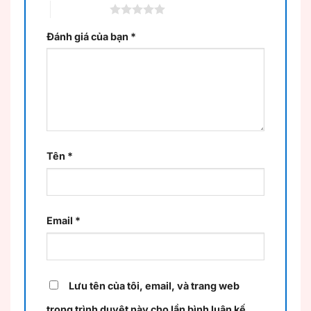
5 trên 5 sao
Đánh giá của bạn
*
Tên
*
Email
*
Lưu tên của tôi, email, và trang web
trong trình duyệt này cho lần bình luận kế