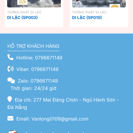
TƯỢNG PHẬT DI LẶC
TƯỢNG PHẬT DI LẶC
DI LẶC (SP003)
DI LẶC (SP010)
HỖ TRỢ KHÁCH HÀNG
Hotline: 0796671149
Viber: 0796671149
Zalo: 0796671149
Thời gian: 24/24 giờ
Địa chỉ: 277 Mai Đăng Chơn - Ngũ Hành Sơn -
Đà Nẵng
Email: Vanlong0109@gmail.com