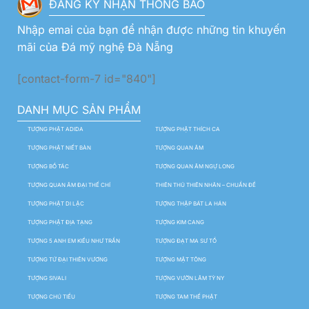
ĐĂNG KÝ NHẬN THÔNG BÁO
Nhập emai của bạn để nhận được những tin khuyến
mãi của Đá mỹ nghệ Đà Nẵng
[contact-form-7 id="840"]
DANH MỤC SẢN PHẨM
TƯỢNG PHẬT ADIDA
TƯỢNG PHẬT THÍCH CA
TƯỢNG PHẬT NIẾT BÀN
TƯỢNG QUAN ÂM
TƯỢNG BỒ TÁC
TƯỢNG QUAN ÂM NGỰ LONG
TƯỢNG QUAN ÂM ĐẠI THẾ CHÍ
THIÊN THỦ THIÊN NHÃN – CHUẨN ĐỀ
TƯỢNG PHẬT DI LẶC
TƯỢNG THẬP BÁT LA HÁN
TƯỢNG PHẬT ĐỊA TẠNG
TƯỢNG KIM CANG
TƯỢNG 5 ANH EM KIỀU NHƯ TRẦN
TƯỢNG ĐẠT MA SƯ TỔ
TƯỢNG TỨ ĐẠI THIÊN VƯƠNG
TƯỢNG MẬT TÔNG
TƯỢNG SIVALI
TƯỢNG VƯỜN LÂM TỲ NY
TƯỢNG CHÚ TIỂU
TƯỢNG TAM THẾ PHẬT