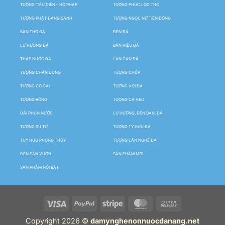
TƯỢNG TIÊU DIỆN – HỘ PHÁP
TƯỢNG PHÚC LỘC THỌ
TƯỢNG PHẬT ĐẢNG SANH
TƯỢNG NGỌC NỮ TIÊN ĐỒNG
BÀN THỜ ĐÁ
ĐÈN ĐÁ
LƯ HƯƠNG ĐÁ
BẢN HIỆU ĐÁ
THÁP NƯỚC ĐÁ
LAN CAN ĐÁ
TƯỢNG CHÂN DUNG
TƯỢNG CHÚA
TƯỢNG CÔ GÁI
TƯỢNG VOI ĐÁ
TƯỢNG RỒNG
TƯỢNG CÁ HEO
ĐÀI PHUN NƯỚC
LƯ HƯƠNG, ĐÈN BÀN, ĐÁ
TƯỢNG SƯ TỬ
TƯỢNG TỲ HƯU ĐÁ
TÙY HƯU PHONG THỦY
TƯỢNG LÂN NGHÊ ĐÁ
ĐÈN SÂN VƯỜN
SẢN PHẨM MỚI
SẢN PHẨM NỔI BẬT
Copyright 2026 ©
damynghenonnuocdanang.net