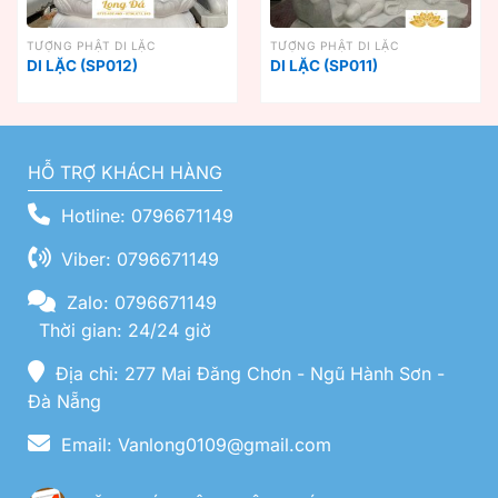
TƯỢNG PHẬT DI LẶC
TƯỢNG PHẬT DI LẶC
DI LẶC (SP012)
DI LẶC (SP011)
HỖ TRỢ KHÁCH HÀNG
Hotline: 0796671149
Viber: 0796671149
Zalo: 0796671149
Thời gian: 24/24 giờ
Địa chỉ: 277 Mai Đăng Chơn - Ngũ Hành Sơn -
Đà Nẵng
Email: Vanlong0109@gmail.com