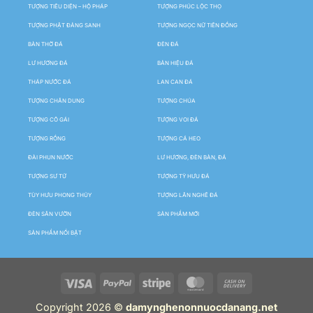
TƯỢNG TIÊU DIỆN – HỘ PHÁP
TƯỢNG PHÚC LỘC THỌ
TƯỢNG PHẬT ĐẢNG SANH
TƯỢNG NGỌC NỮ TIÊN ĐỒNG
BÀN THỜ ĐÁ
ĐÈN ĐÁ
LƯ HƯƠNG ĐÁ
BẢN HIỆU ĐÁ
THÁP NƯỚC ĐÁ
LAN CAN ĐÁ
TƯỢNG CHÂN DUNG
TƯỢNG CHÚA
TƯỢNG CÔ GÁI
TƯỢNG VOI ĐÁ
TƯỢNG RỒNG
TƯỢNG CÁ HEO
ĐÀI PHUN NƯỚC
LƯ HƯƠNG, ĐÈN BÀN, ĐÁ
TƯỢNG SƯ TỬ
TƯỢNG TỲ HƯU ĐÁ
TÙY HƯU PHONG THỦY
TƯỢNG LÂN NGHÊ ĐÁ
ĐÈN SÂN VƯỜN
SẢN PHẨM MỚI
SẢN PHẨM NỔI BẬT
Copyright 2026 ©
damynghenonnuocdanang.net