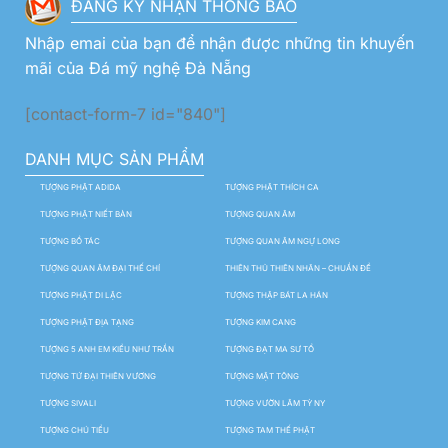
ĐĂNG KÝ NHẬN THÔNG BÁO
Nhập emai của bạn để nhận được những tin khuyến
mãi của Đá mỹ nghệ Đà Nẵng
[contact-form-7 id="840"]
DANH MỤC SẢN PHẨM
TƯỢNG PHẬT ADIDA
TƯỢNG PHẬT THÍCH CA
TƯỢNG PHẬT NIẾT BÀN
TƯỢNG QUAN ÂM
TƯỢNG BỒ TÁC
TƯỢNG QUAN ÂM NGỰ LONG
TƯỢNG QUAN ÂM ĐẠI THẾ CHÍ
THIÊN THỦ THIÊN NHÃN – CHUẨN ĐỀ
TƯỢNG PHẬT DI LẶC
TƯỢNG THẬP BÁT LA HÁN
TƯỢNG PHẬT ĐỊA TẠNG
TƯỢNG KIM CANG
TƯỢNG 5 ANH EM KIỀU NHƯ TRẦN
TƯỢNG ĐẠT MA SƯ TỔ
TƯỢNG TỨ ĐẠI THIÊN VƯƠNG
TƯỢNG MẬT TÔNG
TƯỢNG SIVALI
TƯỢNG VƯỜN LÂM TỲ NY
TƯỢNG CHÚ TIỂU
TƯỢNG TAM THẾ PHẬT