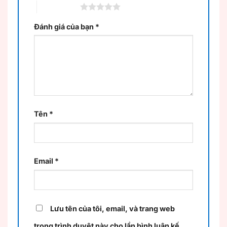
5 trên 5 sao
Đánh giá của bạn
*
Tên
*
Email
*
Lưu tên của tôi, email, và trang web
trong trình duyệt này cho lần bình luận kế