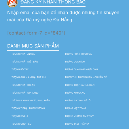
ĐĂNG KÝ NHẬN THÔNG BÁO
Nhập emai của bạn để nhận được những tin khuyến
mãi của Đá mỹ nghệ Đà Nẵng
[contact-form-7 id="840"]
DANH MỤC SẢN PHẨM
TƯỢNG PHẬT ADIDA
TƯỢNG PHẬT THÍCH CA
TƯỢNG PHẬT NIẾT BÀN
TƯỢNG QUAN ÂM
TƯỢNG BỒ TÁC
TƯỢNG QUAN ÂM NGỰ LONG
TƯỢNG QUAN ÂM ĐẠI THẾ CHÍ
THIÊN THỦ THIÊN NHÃN – CHUẨN ĐỀ
TƯỢNG PHẬT DI LẶC
TƯỢNG THẬP BÁT LA HÁN
TƯỢNG PHẬT ĐỊA TẠNG
TƯỢNG KIM CANG
TƯỢNG 5 ANH EM KIỀU NHƯ TRẦN
TƯỢNG ĐẠT MA SƯ TỔ
TƯỢNG TỨ ĐẠI THIÊN VƯƠNG
TƯỢNG MẬT TÔNG
TƯỢNG SIVALI
TƯỢNG VƯỜN LÂM TỲ NY
TƯỢNG CHÚ TIỂU
TƯỢNG TAM THẾ PHẬT