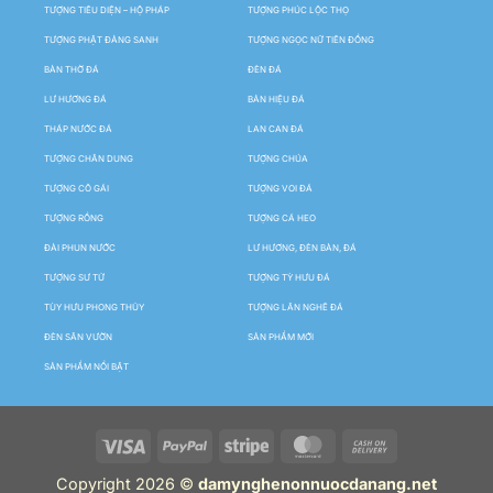
TƯỢNG TIÊU DIỆN – HỘ PHÁP
TƯỢNG PHÚC LỘC THỌ
TƯỢNG PHẬT ĐẢNG SANH
TƯỢNG NGỌC NỮ TIÊN ĐỒNG
BÀN THỜ ĐÁ
ĐÈN ĐÁ
LƯ HƯƠNG ĐÁ
BẢN HIỆU ĐÁ
THÁP NƯỚC ĐÁ
LAN CAN ĐÁ
TƯỢNG CHÂN DUNG
TƯỢNG CHÚA
TƯỢNG CÔ GÁI
TƯỢNG VOI ĐÁ
TƯỢNG RỒNG
TƯỢNG CÁ HEO
ĐÀI PHUN NƯỚC
LƯ HƯƠNG, ĐÈN BÀN, ĐÁ
TƯỢNG SƯ TỬ
TƯỢNG TỲ HƯU ĐÁ
TÙY HƯU PHONG THỦY
TƯỢNG LÂN NGHÊ ĐÁ
ĐÈN SÂN VƯỜN
SẢN PHẨM MỚI
SẢN PHẨM NỔI BẬT
Copyright 2026 ©
damynghenonnuocdanang.net