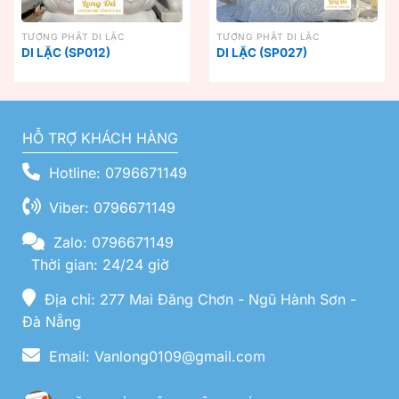
TƯỢNG PHẬT DI LẶC
TƯỢNG PHẬT DI LẶC
DI LẶC (SP012)
DI LẶC (SP027)
HỖ TRỢ KHÁCH HÀNG
Hotline: 0796671149
Viber: 0796671149
Zalo: 0796671149
Thời gian: 24/24 giờ
Địa chỉ: 277 Mai Đăng Chơn - Ngũ Hành Sơn -
Đà Nẵng
Email: Vanlong0109@gmail.com