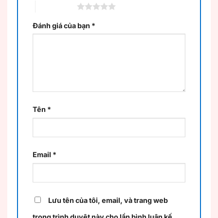
5 trên 5 sao
Đánh giá của bạn
*
Tên
*
Email
*
Lưu tên của tôi, email, và trang web
trong trình duyệt này cho lần bình luận kế