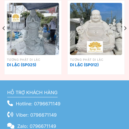
TƯỢNG PHẬT DI LẶC
TƯỢNG PHẬT DI LẶC
DI LẶC (SP025)
DI LẶC (SP012)
HỖ TRỢ KHÁCH HÀNG
Hotline: 0796671149
Viber: 0796671149
Zalo: 0796671149