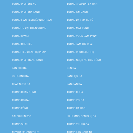
TƯỢNG PHẬT DI LẶC
TƯỢNG THẬP BÁT LA HÁN
TƯỢNG PHẬT ĐỊA TẠNG
TƯỢNG KIM CANG
TƯỢNG 5 ANH EM KIỀU NHƯ TRẦN
TƯỢNG ĐẠT MA SƯ TỔ
TƯỢNG TỨ ĐẠI THIÊN VƯƠNG
TƯỢNG MẬT TÔNG
TƯỢNG SIVALI
TƯỢNG VƯỜN LÂM TỲ NY
TƯỢNG CHÚ TIỂU
TƯỢNG TAM THẾ PHẬT
TƯỢNG TIÊU DIỆN – HỘ PHÁP
TƯỢNG PHÚC LỘC THỌ
TƯỢNG PHẬT ĐẢNG SANH
TƯỢNG NGỌC NỮ TIÊN ĐỒNG
BÀN THỜ ĐÁ
ĐÈN ĐÁ
LƯ HƯƠNG ĐÁ
BẢN HIỆU ĐÁ
THÁP NƯỚC ĐÁ
LAN CAN ĐÁ
TƯỢNG CHÂN DUNG
TƯỢNG CHÚA
TƯỢNG CÔ GÁI
TƯỢNG VOI ĐÁ
TƯỢNG RỒNG
TƯỢNG CÁ HEO
ĐÀI PHUN NƯỚC
LƯ HƯƠNG, ĐÈN BÀN, ĐÁ
TƯỢNG SƯ TỬ
TƯỢNG TỲ HƯU ĐÁ
TÙY HƯU PHONG THỦY
TƯỢNG LÂN NGHÊ ĐÁ