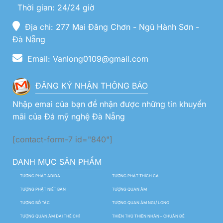
Thời gian: 24/24 giờ
Địa chỉ: 277 Mai Đăng Chơn - Ngũ Hành Sơn -
Đà Nẵng
Email: Vanlong0109@gmail.com
ĐĂNG KÝ NHẬN THÔNG BÁO
Nhập emai của bạn để nhận được những tin khuyến
mãi của Đá mỹ nghệ Đà Nẵng
[contact-form-7 id="840"]
DANH MỤC SẢN PHẨM
TƯỢNG PHẬT ADIDA
TƯỢNG PHẬT THÍCH CA
TƯỢNG PHẬT NIẾT BÀN
TƯỢNG QUAN ÂM
TƯỢNG BỒ TÁC
TƯỢNG QUAN ÂM NGỰ LONG
TƯỢNG QUAN ÂM ĐẠI THẾ CHÍ
THIÊN THỦ THIÊN NHÃN – CHUẨN ĐỀ