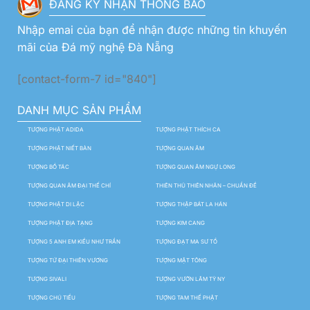
ĐĂNG KÝ NHẬN THÔNG BÁO
Nhập emai của bạn để nhận được những tin khuyến
mãi của Đá mỹ nghệ Đà Nẵng
[contact-form-7 id="840"]
DANH MỤC SẢN PHẨM
TƯỢNG PHẬT ADIDA
TƯỢNG PHẬT THÍCH CA
TƯỢNG PHẬT NIẾT BÀN
TƯỢNG QUAN ÂM
TƯỢNG BỒ TÁC
TƯỢNG QUAN ÂM NGỰ LONG
TƯỢNG QUAN ÂM ĐẠI THẾ CHÍ
THIÊN THỦ THIÊN NHÃN – CHUẨN ĐỀ
TƯỢNG PHẬT DI LẶC
TƯỢNG THẬP BÁT LA HÁN
TƯỢNG PHẬT ĐỊA TẠNG
TƯỢNG KIM CANG
TƯỢNG 5 ANH EM KIỀU NHƯ TRẦN
TƯỢNG ĐẠT MA SƯ TỔ
TƯỢNG TỨ ĐẠI THIÊN VƯƠNG
TƯỢNG MẬT TÔNG
TƯỢNG SIVALI
TƯỢNG VƯỜN LÂM TỲ NY
TƯỢNG CHÚ TIỂU
TƯỢNG TAM THẾ PHẬT