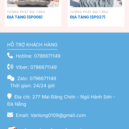
TƯỢNG PHẬT ĐỊA TẠNG
TƯỢNG PHẬT ĐỊA TẠNG
ĐỊA TẠNG (SP006)
ĐỊA TẠNG (SP027)
HỖ TRỢ KHÁCH HÀNG
Hotline: 0796671149
Viber: 0796671149
Zalo: 0796671149
Thời gian: 24/24 giờ
Địa chỉ: 277 Mai Đăng Chơn - Ngũ Hành Sơn -
Đà Nẵng
Email: Vanlong0109@gmail.com