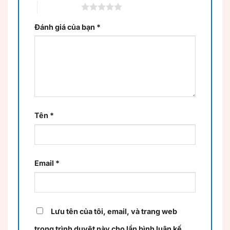
5 trên 5 sao
Đánh giá của bạn
*
Tên
*
Email
*
Lưu tên của tôi, email, và trang web
trong trình duyệt này cho lần bình luận kế