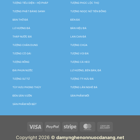
TƯỢNG TIÊU DIỆN – HỘ PHÁP
TƯỢNG PHÚC LỘC THỌ
TƯỢNG PHẬT ĐẢNG SANH
TƯỢNG NGỌC NỮ TIÊN ĐỒNG
BÀN THỜ ĐÁ
ĐÈN ĐÁ
LƯ HƯƠNG ĐÁ
BẢN HIỆU ĐÁ
THÁP NƯỚC ĐÁ
LAN CAN ĐÁ
TƯỢNG CHÂN DUNG
TƯỢNG CHÚA
TƯỢNG CÔ GÁI
TƯỢNG VOI ĐÁ
TƯỢNG RỒNG
TƯỢNG CÁ HEO
ĐÀI PHUN NƯỚC
LƯ HƯƠNG, ĐÈN BÀN, ĐÁ
TƯỢNG SƯ TỬ
TƯỢNG TỲ HƯU ĐÁ
TÙY HƯU PHONG THỦY
TƯỢNG LÂN NGHÊ ĐÁ
ĐÈN SÂN VƯỜN
SẢN PHẨM MỚI
SẢN PHẨM NỔI BẬT
Copyright 2026 ©
damynghenonnuocdanang.net