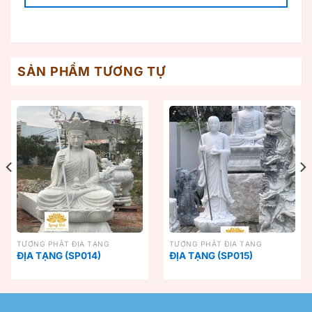
SẢN PHẨM TƯƠNG TỰ
TƯỢNG PHẬT ĐỊA TẠNG
TƯỢNG PHẬT ĐỊA TẠNG
ĐỊA TẠNG (SP014)
ĐỊA TẠNG (SP015)