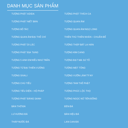
DANH MỤC SẢN PHẨM
TƯỢNG PHẬT ADIDA
TƯỢNG PHẬT THÍCH CA
TƯỢNG PHẬT NIẾT BÀN
TƯỢNG QUAN ÂM
TƯỢNG BỒ TÁC
TƯỢNG QUAN ÂM NGỰ LONG
TƯỢNG QUAN ÂM ĐẠI THẾ CHÍ
THIÊN THỦ THIÊN NHÃN – CHUẨN ĐỀ
TƯỢNG PHẬT DI LẶC
TƯỢNG THẬP BÁT LA HÁN
TƯỢNG PHẬT ĐỊA TẠNG
TƯỢNG KIM CANG
TƯỢNG 5 ANH EM KIỀU NHƯ TRẦN
TƯỢNG ĐẠT MA SƯ TỔ
TƯỢNG TỨ ĐẠI THIÊN VƯƠNG
TƯỢNG MẬT TÔNG
TƯỢNG SIVALI
TƯỢNG VƯỜN LÂM TỲ NY
TƯỢNG CHÚ TIỂU
TƯỢNG TAM THẾ PHẬT
TƯỢNG TIÊU DIỆN – HỘ PHÁP
TƯỢNG PHÚC LỘC THỌ
TƯỢNG PHẬT ĐẢNG SANH
TƯỢNG NGỌC NỮ TIÊN ĐỒNG
BÀN THỜ ĐÁ
ĐÈN ĐÁ
LƯ HƯƠNG ĐÁ
BẢN HIỆU ĐÁ
THÁP NƯỚC ĐÁ
LAN CAN ĐÁ