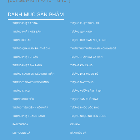
DANH MỤC SẢN PHẨM
TƯỢNG PHẬT ADIDA
TƯỢNG PHẬT THÍCH CA
TƯỢNG PHẬT NIẾT BÀN
TƯỢNG QUAN ÂM
TƯỢNG BỒ TÁC
TƯỢNG QUAN ÂM NGỰ LONG
TƯỢNG QUAN ÂM ĐẠI THẾ CHÍ
THIÊN THỦ THIÊN NHÃN – CHUẨN ĐỀ
TƯỢNG PHẬT DI LẶC
TƯỢNG THẬP BÁT LA HÁN
TƯỢNG PHẬT ĐỊA TẠNG
TƯỢNG KIM CANG
TƯỢNG 5 ANH EM KIỀU NHƯ TRẦN
TƯỢNG ĐẠT MA SƯ TỔ
TƯỢNG TỨ ĐẠI THIÊN VƯƠNG
TƯỢNG MẬT TÔNG
TƯỢNG SIVALI
TƯỢNG VƯỜN LÂM TỲ NY
TƯỢNG CHÚ TIỂU
TƯỢNG TAM THẾ PHẬT
TƯỢNG TIÊU DIỆN – HỘ PHÁP
TƯỢNG PHÚC LỘC THỌ
TƯỢNG PHẬT ĐẢNG SANH
TƯỢNG NGỌC NỮ TIÊN ĐỒNG
BÀN THỜ ĐÁ
ĐÈN ĐÁ
LƯ HƯƠNG ĐÁ
BẢN HIỆU ĐÁ