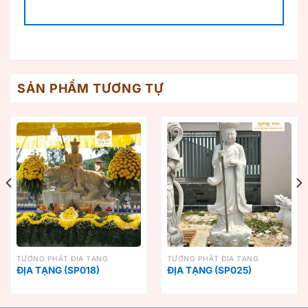
SẢN PHẨM TƯƠNG TỰ
TƯỢNG PHẬT ĐỊA TẠNG
TƯỢNG PHẬT ĐỊA TẠNG
ĐỊA TẠNG (SP018)
ĐỊA TẠNG (SP025)