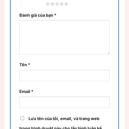
5 trên 5 sao
Đánh giá của bạn
*
Tên
*
Email
*
Lưu tên của tôi, email, và trang web
trong trình duyệt này cho lần bình luận kế