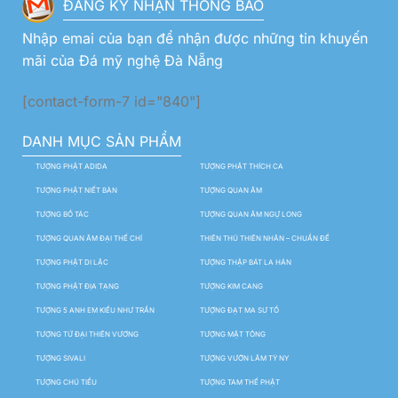
ĐĂNG KÝ NHẬN THÔNG BÁO
Nhập emai của bạn để nhận được những tin khuyến
mãi của Đá mỹ nghệ Đà Nẵng
[contact-form-7 id="840"]
DANH MỤC SẢN PHẨM
TƯỢNG PHẬT ADIDA
TƯỢNG PHẬT THÍCH CA
TƯỢNG PHẬT NIẾT BÀN
TƯỢNG QUAN ÂM
TƯỢNG BỒ TÁC
TƯỢNG QUAN ÂM NGỰ LONG
TƯỢNG QUAN ÂM ĐẠI THẾ CHÍ
THIÊN THỦ THIÊN NHÃN – CHUẨN ĐỀ
TƯỢNG PHẬT DI LẶC
TƯỢNG THẬP BÁT LA HÁN
TƯỢNG PHẬT ĐỊA TẠNG
TƯỢNG KIM CANG
TƯỢNG 5 ANH EM KIỀU NHƯ TRẦN
TƯỢNG ĐẠT MA SƯ TỔ
TƯỢNG TỨ ĐẠI THIÊN VƯƠNG
TƯỢNG MẬT TÔNG
TƯỢNG SIVALI
TƯỢNG VƯỜN LÂM TỲ NY
TƯỢNG CHÚ TIỂU
TƯỢNG TAM THẾ PHẬT