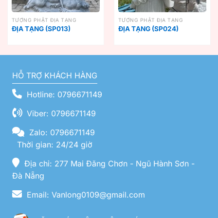
TƯỢNG PHẬT ĐỊA TẠNG
TƯỢNG PHẬT ĐỊA TẠNG
ĐỊA TẠNG (SP013)
ĐỊA TẠNG (SP024)
HỖ TRỢ KHÁCH HÀNG
Hotline: 0796671149
Viber: 0796671149
Zalo: 0796671149
Thời gian: 24/24 giờ
Địa chỉ: 277 Mai Đăng Chơn - Ngũ Hành Sơn -
Đà Nẵng
Email: Vanlong0109@gmail.com