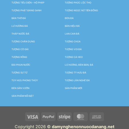
TƯỢNG TIÊU DIỆN – HỘ PHÁP
TƯỢNG PHÚC LỘC THỌ
TƯỢNG PHẬT ĐẢNG SANH
TƯỢNG NGỌC NỮ TIÊN ĐỒNG
BÀN THỜ ĐÁ
ĐÈN ĐÁ
LƯ HƯƠNG ĐÁ
BẢN HIỆU ĐÁ
THÁP NƯỚC ĐÁ
LAN CAN ĐÁ
TƯỢNG CHÂN DUNG
TƯỢNG CHÚA
TƯỢNG CÔ GÁI
TƯỢNG VOI ĐÁ
TƯỢNG RỒNG
TƯỢNG CÁ HEO
ĐÀI PHUN NƯỚC
LƯ HƯƠNG, ĐÈN BÀN, ĐÁ
TƯỢNG SƯ TỬ
TƯỢNG TỲ HƯU ĐÁ
TÙY HƯU PHONG THỦY
TƯỢNG LÂN NGHÊ ĐÁ
ĐÈN SÂN VƯỜN
SẢN PHẨM MỚI
SẢN PHẨM NỔI BẬT
Copyright 2026 ©
damynghenonnuocdanang.net