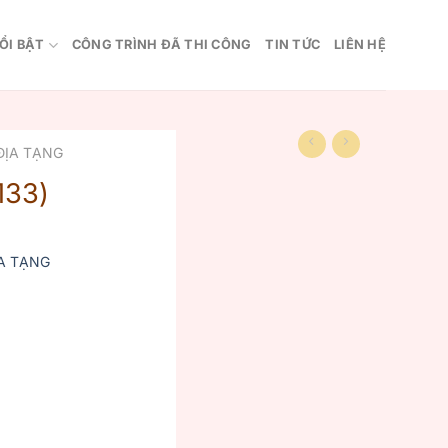
ỔI BẬT
CÔNG TRÌNH ĐÃ THI CÔNG
TIN TỨC
LIÊN HỆ
ĐỊA TẠNG
133)
A TẠNG