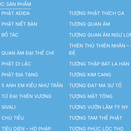
ỤC SẢN PHẨM
 PHẬT ADIDA
TƯỢNG PHẬT THÍCH CA
PHẬT NIẾT BÀN
TƯỢNG QUAN ÂM
 BỒ TÁC
TƯỢNG QUAN ÂM NGỰ LO
THIÊN THỦ THIÊN NHÃN –
QUAN ÂM ĐẠI THẾ CHÍ
ĐỀ
PHẬT DI LẶC
TƯỢNG THẬP BÁT LA HÁN
 PHẬT ĐỊA TẠNG
TƯỢNG KIM CANG
5 ANH EM KIỀU NHƯ TRẦN
TƯỢNG ĐẠT MA SƯ TỔ
TỨ ĐẠI THIÊN VƯƠNG
TƯỢNG MẬT TÔNG
SIVALI
TƯỢNG VƯỜN LÂM TỲ NY
 CHÚ TIỂU
TƯỢNG TAM THẾ PHẬT
TIÊU DIỆN – HỘ PHÁP
TƯỢNG PHÚC LỘC THỌ