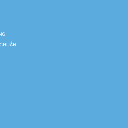
NG
 CHUẨN