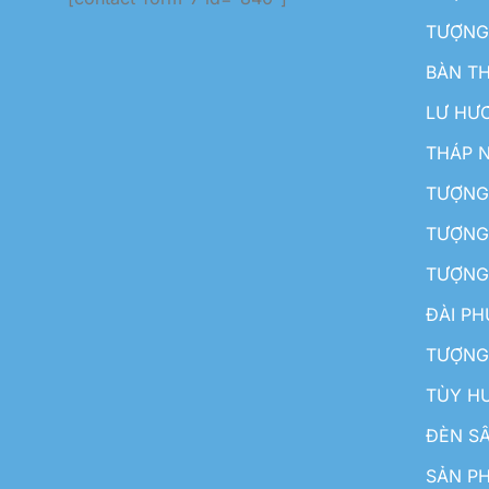
TƯỢNG
BÀN T
LƯ HƯ
THÁP 
TƯỢNG
TƯỢNG
TƯỢNG
ĐÀI P
TƯỢNG
TÙY H
ĐÈN S
SẢN PH