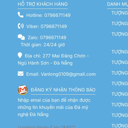
HỖ TRỢ KHÁCH HÀNG
DANH M
TƯỢNG
Hotline: 0796671149
TƯỢNG 
Viber: 0796671149
TƯỢNG
Zalo: 0796671149
Thời gian: 24/24 giờ
TƯỢNG 
Địa chỉ: 277 Mai Đăng Chơn -
TƯỢNG 
Ngũ Hành Sơn - Đà Nẵng
TƯỢNG
Email: Vanlong0109@gmail.com
TƯỢNG 
ĐĂNG KÝ NHẬN THÔNG BÁO
TƯỢNG 
Nhập emai của bạn để nhận được
TƯỢNG 
những tin khuyến mãi của Đá mỹ
nghệ Đà Nẵng
TƯỢNG
TƯỢNG 
[contact-form-7 id="840"]