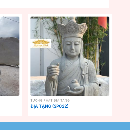
TƯỢNG PHẬT ĐỊA TẠNG
ĐỊA TẠNG (SP022)