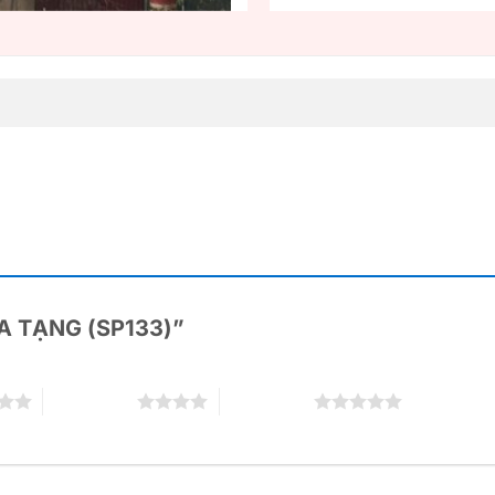
ĐỊA TẠNG (SP133)”
4 trên 5 sao
5 trên 5 sao