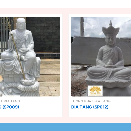
T ĐỊA TẠNG
TƯỢNG PHẬT ĐỊA TẠNG
 (SP009)
ĐỊA TẠNG (SP012)