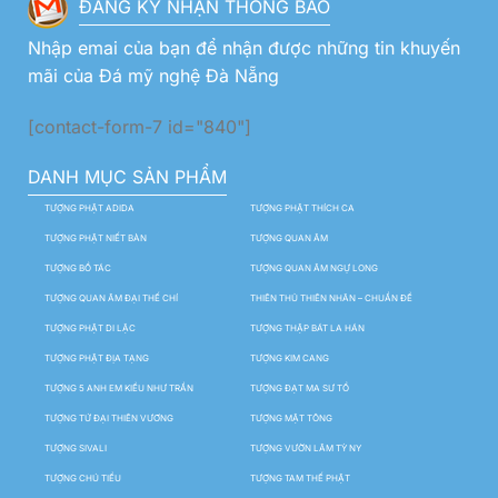
ĐĂNG KÝ NHẬN THÔNG BÁO
Nhập emai của bạn để nhận được những tin khuyến
mãi của Đá mỹ nghệ Đà Nẵng
[contact-form-7 id="840"]
DANH MỤC SẢN PHẨM
TƯỢNG PHẬT ADIDA
TƯỢNG PHẬT THÍCH CA
TƯỢNG PHẬT NIẾT BÀN
TƯỢNG QUAN ÂM
TƯỢNG BỒ TÁC
TƯỢNG QUAN ÂM NGỰ LONG
TƯỢNG QUAN ÂM ĐẠI THẾ CHÍ
THIÊN THỦ THIÊN NHÃN – CHUẨN ĐỀ
TƯỢNG PHẬT DI LẶC
TƯỢNG THẬP BÁT LA HÁN
TƯỢNG PHẬT ĐỊA TẠNG
TƯỢNG KIM CANG
TƯỢNG 5 ANH EM KIỀU NHƯ TRẦN
TƯỢNG ĐẠT MA SƯ TỔ
TƯỢNG TỨ ĐẠI THIÊN VƯƠNG
TƯỢNG MẬT TÔNG
TƯỢNG SIVALI
TƯỢNG VƯỜN LÂM TỲ NY
TƯỢNG CHÚ TIỂU
TƯỢNG TAM THẾ PHẬT