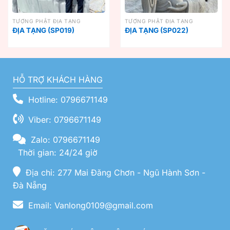
TƯỢNG PHẬT ĐỊA TẠNG
TƯỢNG PHẬT ĐỊA TẠNG
ĐỊA TẠNG (SP019)
ĐỊA TẠNG (SP022)
HỖ TRỢ KHÁCH HÀNG
Hotline: 0796671149
Viber: 0796671149
Zalo: 0796671149
Thời gian: 24/24 giờ
Địa chỉ: 277 Mai Đăng Chơn - Ngũ Hành Sơn -
Đà Nẵng
Email: Vanlong0109@gmail.com