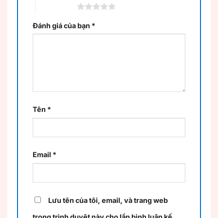
5 trên 5 sao
Đánh giá của bạn
*
Tên
*
Email
*
Lưu tên của tôi, email, và trang web
trong trình duyệt này cho lần bình luận kế