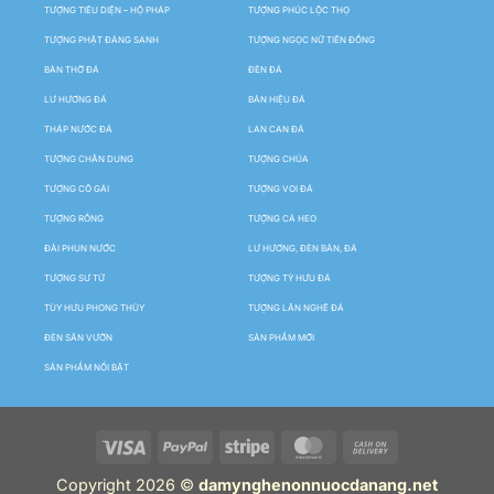
TƯỢNG TIÊU DIỆN – HỘ PHÁP
TƯỢNG PHÚC LỘC THỌ
TƯỢNG PHẬT ĐẢNG SANH
TƯỢNG NGỌC NỮ TIÊN ĐỒNG
BÀN THỜ ĐÁ
ĐÈN ĐÁ
LƯ HƯƠNG ĐÁ
BẢN HIỆU ĐÁ
THÁP NƯỚC ĐÁ
LAN CAN ĐÁ
TƯỢNG CHÂN DUNG
TƯỢNG CHÚA
TƯỢNG CÔ GÁI
TƯỢNG VOI ĐÁ
TƯỢNG RỒNG
TƯỢNG CÁ HEO
ĐÀI PHUN NƯỚC
LƯ HƯƠNG, ĐÈN BÀN, ĐÁ
TƯỢNG SƯ TỬ
TƯỢNG TỲ HƯU ĐÁ
TÙY HƯU PHONG THỦY
TƯỢNG LÂN NGHÊ ĐÁ
ĐÈN SÂN VƯỜN
SẢN PHẨM MỚI
SẢN PHẨM NỔI BẬT
Copyright 2026 ©
damynghenonnuocdanang.net