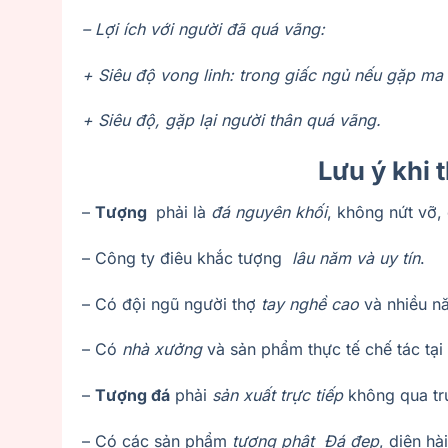
– Lợi ích với người đã quá vãng:
+ Siêu độ vong linh: trong giấc ngủ nếu gặp ma 
+ Siêu độ, gặp lại người thân quá vãng.
Lưu ý khi 
–
Tượng
phải là
đá nguyên khối
, không nứt vỡ,
– Công ty điêu khắc tượng
lâu năm và uy tín
.
– Có đội ngũ người thợ
tay nghề cao
và nhiều 
– Có
nhà xưởng
và sản phẩm thực tế chế tác tại
–
Tượng đá
phải
sản xuất trực tiếp
không qua tr
– Có các sản phẩm
tượng phật Đá đẹp
, diện hà