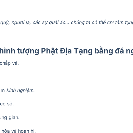
quỷ, người lạ, các sự quái ác… chúng ta có thể chí tâm tụn
thỉnh tượng Phật Địa Tạng bằng đá 
 chắp vá.
năm
kinh nghiệm
.
 cơ sở.
ung gian.
i hòa và hoan hỉ.