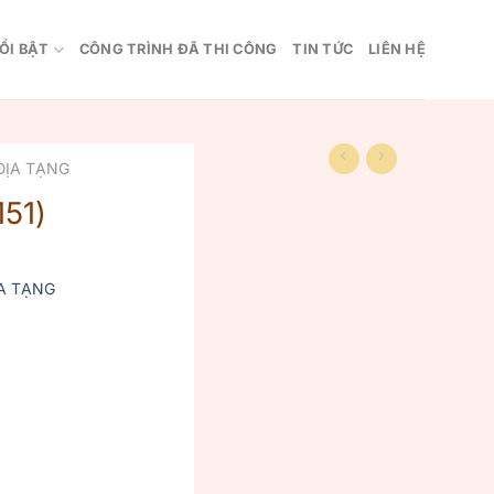
ỔI BẬT
CÔNG TRÌNH ĐÃ THI CÔNG
TIN TỨC
LIÊN HỆ
ĐỊA TẠNG
51)
A TẠNG