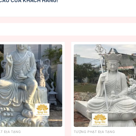
U CẦU CỦA KHÁCH HÀNG!
T ĐỊA TẠNG
TƯỢNG PHẬT ĐỊA TẠNG