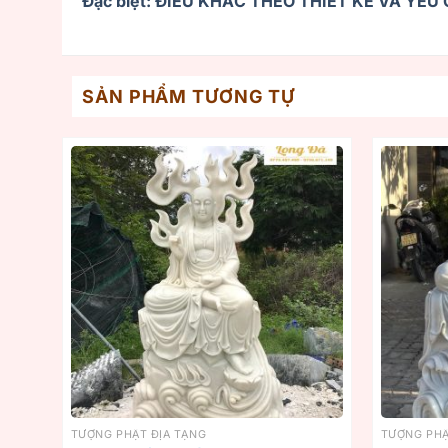
Đặc biệt: ĐIÊU KHẮC THEO THIẾT KẾ VÀ YÊ
SẢN PHẨM TƯƠNG TỰ
TƯỢNG PHẬT ĐỊA TẠNG
TƯỢNG PHẬ