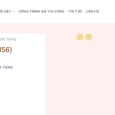
ỔI BẬT
CÔNG TRÌNH ĐÃ THI CÔNG
TIN TỨC
LIÊN HỆ
ĐỊA TẠNG
156)
A TẠNG