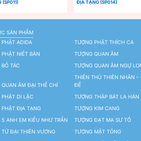
 (SP011)
ĐỊA TẠNG (SP014)
ỤC SẢN PHẨM
 PHẬT ADIDA
TƯỢNG PHẬT THÍCH CA
PHẬT NIẾT BÀN
TƯỢNG QUAN ÂM
 BỒ TÁC
TƯỢNG QUAN ÂM NGỰ LO
THIÊN THỦ THIÊN NHÃN –
QUAN ÂM ĐẠI THẾ CHÍ
ĐỀ
PHẬT DI LẶC
TƯỢNG THẬP BÁT LA HÁN
 PHẬT ĐỊA TẠNG
TƯỢNG KIM CANG
5 ANH EM KIỀU NHƯ TRẦN
TƯỢNG ĐẠT MA SƯ TỔ
TỨ ĐẠI THIÊN VƯƠNG
TƯỢNG MẬT TÔNG