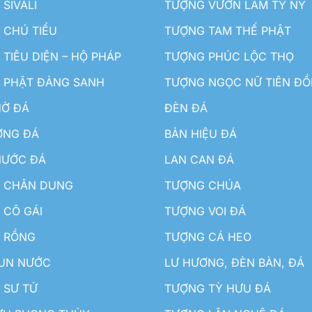
SIVALI
TƯỢNG VƯỜN LÂM TỲ NY
 CHÚ TIỂU
TƯỢNG TAM THẾ PHẬT
TIÊU DIỆN – HỘ PHÁP
TƯỢNG PHÚC LỘC THỌ
 PHẬT ĐẢNG SANH
TƯỢNG NGỌC NỮ TIÊN Đ
HỜ ĐÁ
ĐÈN ĐÁ
ƠNG ĐÁ
BẢN HIỆU ĐÁ
NƯỚC ĐÁ
LAN CAN ĐÁ
 CHÂN DUNG
TƯỢNG CHÚA
 CÔ GÁI
TƯỢNG VOI ĐÁ
 RỒNG
TƯỢNG CÁ HEO
HUN NƯỚC
LƯ HƯƠNG, ĐÈN BÀN, ĐÁ
 SƯ TỬ
TƯỢNG TỲ HƯU ĐÁ