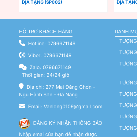
ĐỊA TẠNG (SP002)
ĐỊA TẠNG
HỖ TRỢ KHÁCH HÀNG
DANH M
TƯỢNG
Hotline: 0796671149
TƯỢNG 
Viber: 0796671149
TƯỢNG
Zalo: 0796671149
Thời gian: 24/24 giờ
TƯỢNG 
Địa chỉ: 277 Mai Đăng Chơn -
TƯỢNG 
Ngũ Hành Sơn - Đà Nẵng
TƯỢNG
Email: Vanlong0109@gmail.com
TƯỢNG 
ĐĂNG KÝ NHẬN THÔNG BÁO
TƯỢNG 
Nhập emai của bạn để nhận được