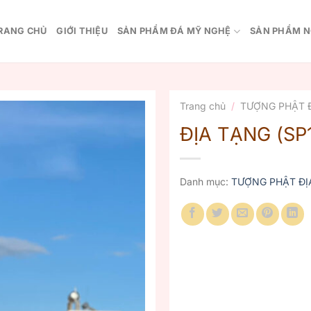
RANG CHỦ
GIỚI THIỆU
SẢN PHẨM ĐÁ MỸ NGHỆ
SẢN PHẨM N
Trang chủ
/
TƯỢNG PHẬT 
ĐỊA TẠNG (SP
Danh mục:
TƯỢNG PHẬT ĐỊ