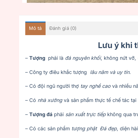
Mô tả
Đánh giá (0)
Lưu ý khi 
–
Tượng
phải là
đá nguyên khối
, không nứt vỡ,
– Công ty điêu khắc tượng
lâu năm và uy tín
.
– Có đội ngũ người thợ
tay nghề cao
và nhiều 
– Có
nhà xưởng
và sản phẩm thực tế chế tác tại
–
Tượng đá
phải
sản xuất trực tiếp
không qua tr
– Có các sản phẩm
tượng phật Đá đẹp
, diện hà