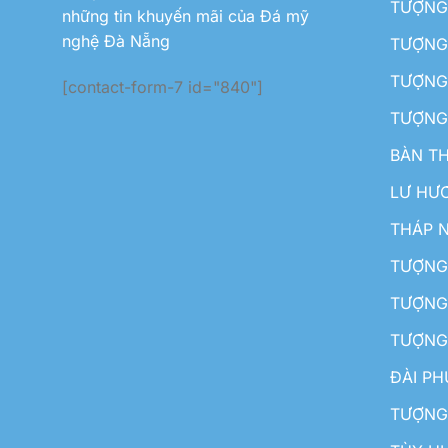
TƯỢNG 
những tin khuyến mãi của Đá mỹ
nghệ Đà Nẵng
TƯỢNG
TƯỢNG 
[contact-form-7 id="840"]
TƯỢNG
BÀN T
LƯ HƯ
THÁP 
TƯỢNG
TƯỢNG
TƯỢNG
ĐÀI P
TƯỢNG