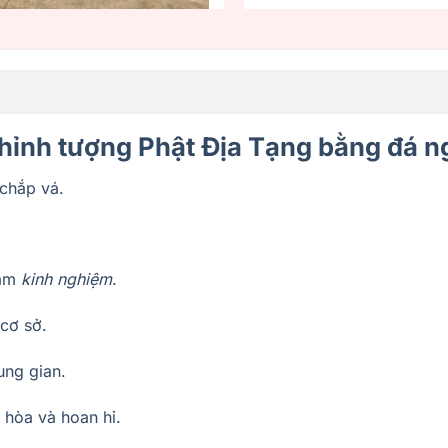
thỉnh tượng Phật Địa Tạng bằng đá 
 chắp vá.
năm
kinh nghiệm
.
 cơ sở.
ung gian.
i hòa và hoan hỉ.