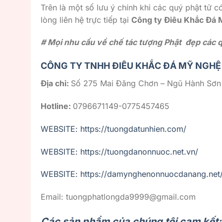
Trên là một số lưu ý chính khi các quý phật tử 
lòng liên hệ trực tiếp tại
Công ty Điêu Khắc Đá
# Mọi nhu cầu về chế tác tượng Phật đẹp các qu
CÔNG TY TNHH ĐIÊU KHẮC ĐÁ MỸ NGHỆ
Địa chỉ:
Số 275 Mai Đăng Chơn – Ngũ Hành Sơn
Hotline:
0796671149-0775457465
WEBSITE: https://tuongdatunhien.com/
WEBSITE: https://tuongdanonnuoc.net.vn/
WEBSITE: https://damynghenonnuocdanang.net
Email: tuongphatlongda9999@gmail.com
Các sản phẩm của chúng tôi cam kết: