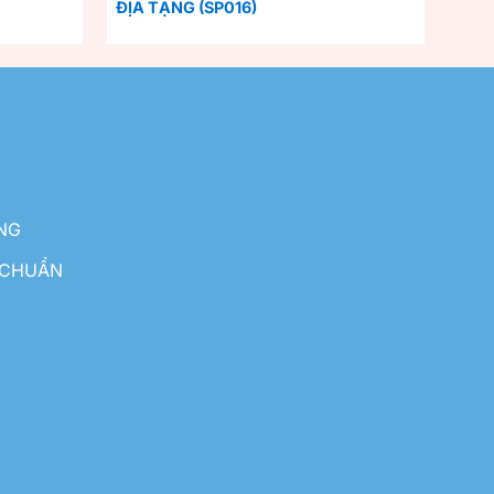
ĐỊA TẠNG (SP016)
NG
 CHUẨN