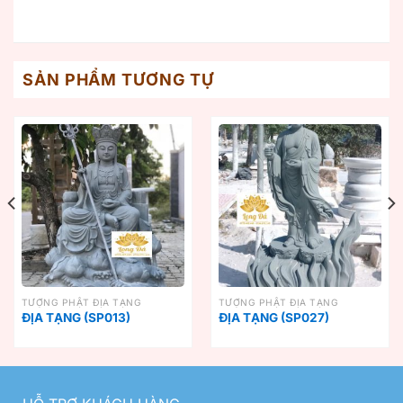
SẢN PHẨM TƯƠNG TỰ
TƯỢNG PHẬT ĐỊA TẠNG
TƯỢNG PHẬT ĐỊA TẠNG
ĐỊA TẠNG (SP013)
ĐỊA TẠNG (SP027)