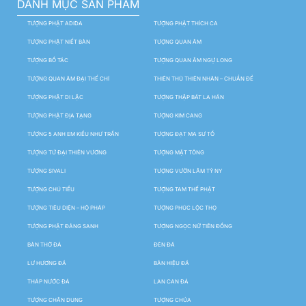
DANH MỤC SẢN PHẨM
TƯỢNG PHẬT ADIDA
TƯỢNG PHẬT THÍCH CA
TƯỢNG PHẬT NIẾT BÀN
TƯỢNG QUAN ÂM
TƯỢNG BỒ TÁC
TƯỢNG QUAN ÂM NGỰ LONG
TƯỢNG QUAN ÂM ĐẠI THẾ CHÍ
THIÊN THỦ THIÊN NHÃN – CHUẨN ĐỀ
TƯỢNG PHẬT DI LẶC
TƯỢNG THẬP BÁT LA HÁN
TƯỢNG PHẬT ĐỊA TẠNG
TƯỢNG KIM CANG
TƯỢNG 5 ANH EM KIỀU NHƯ TRẦN
TƯỢNG ĐẠT MA SƯ TỔ
TƯỢNG TỨ ĐẠI THIÊN VƯƠNG
TƯỢNG MẬT TÔNG
TƯỢNG SIVALI
TƯỢNG VƯỜN LÂM TỲ NY
TƯỢNG CHÚ TIỂU
TƯỢNG TAM THẾ PHẬT
TƯỢNG TIÊU DIỆN – HỘ PHÁP
TƯỢNG PHÚC LỘC THỌ
TƯỢNG PHẬT ĐẢNG SANH
TƯỢNG NGỌC NỮ TIÊN ĐỒNG
BÀN THỜ ĐÁ
ĐÈN ĐÁ
LƯ HƯƠNG ĐÁ
BẢN HIỆU ĐÁ
THÁP NƯỚC ĐÁ
LAN CAN ĐÁ
TƯỢNG CHÂN DUNG
TƯỢNG CHÚA