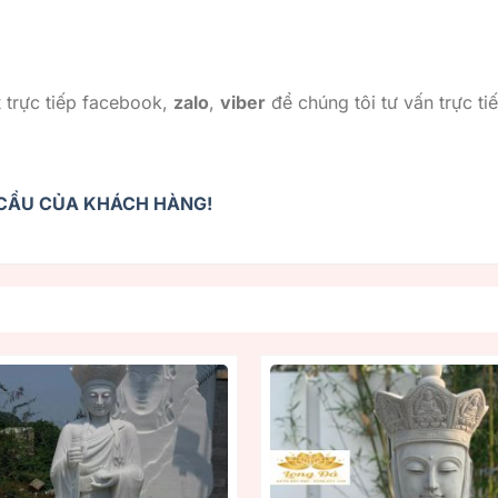
x
trực tiếp facebook,
zalo
,
viber
để chúng tôi tư vấn trực ti
U CẦU CỦA KHÁCH HÀNG!