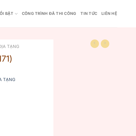
ỔI BẬT
CÔNG TRÌNH ĐÃ THI CÔNG
TIN TỨC
LIÊN HỆ
ĐỊA TẠNG
71)
A TẠNG