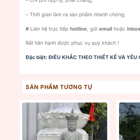
– Thời gian làm ra sản phẩm nhanh chóng;
#
Liên hệ trực tiếp
hotline
, gửi
email
hoặc
inbo
Rất hân hạnh được phục vụ quý khách !
Đặc biệt: ĐIÊU KHẮC THEO THIẾT KẾ VÀ YÊ
SẢN PHẨM TƯƠNG TỰ