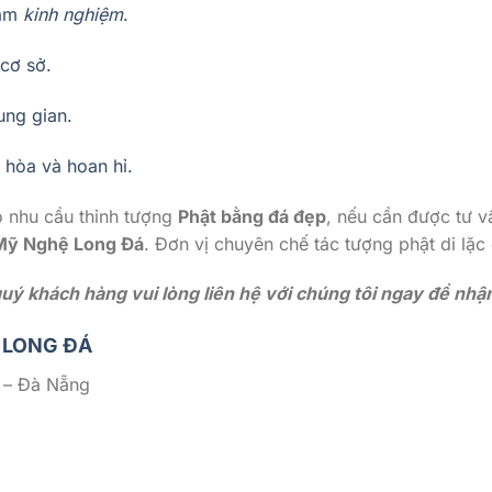
năm
kinh nghiệm
.
 cơ sở.
ung gian.
i hòa và hoan hỉ.
có nhu cầu thỉnh tượng
Phật bằng đá đẹp
, nếu cần được tư vấ
 Mỹ Nghệ Long Đá
. Đơn vị chuyên chế tác tượng phật di lặc
ý khách hàng vui lòng liên hệ với chúng tôi ngay để nhận 
 LONG ĐÁ
 – Đà Nẵng