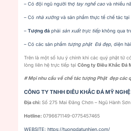
– Có đội ngũ người thợ
tay nghề cao
và nhiều 
– Có
nhà xưởng
và sản phẩm thực tế chế tác tại
–
Tượng đá
phải
sản xuất trực tiếp
không qua tr
– Có các sản phẩm
tượng phật Đá đẹp
, diện hà
Trên là một số lưu ý chính khi các quý phật tử 
lòng liên hệ trực tiếp tại
Công ty Điêu Khắc Đá
# Mọi nhu cầu về chế tác tượng Phật đẹp các qu
CÔNG TY TNHH ĐIÊU KHẮC ĐÁ MỸ NGHỆ
Địa chỉ:
Số 275 Mai Đăng Chơn – Ngũ Hành Sơn
Hotline:
0796671149-0775457465
WEBSITE: https://tuongdatunhien.com/