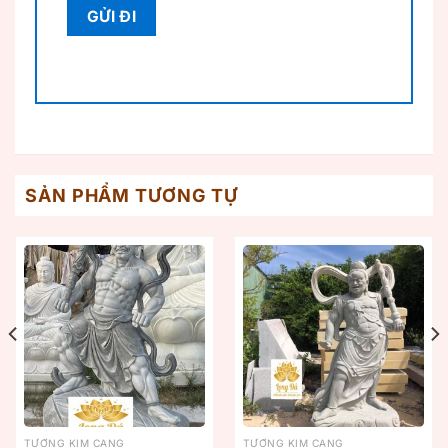
SẢN PHẨM TƯƠNG TỰ
TƯỢNG KIM CANG
TƯỢNG KIM CANG