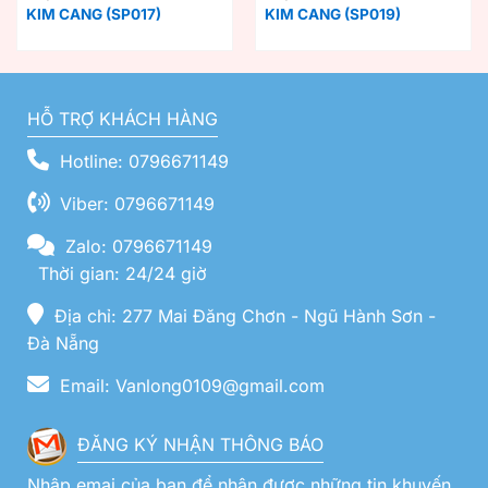
KIM CANG (SP017)
KIM CANG (SP019)
HỖ TRỢ KHÁCH HÀNG
Hotline: 0796671149
Viber: 0796671149
Zalo: 0796671149
Thời gian: 24/24 giờ
Địa chỉ: 277 Mai Đăng Chơn - Ngũ Hành Sơn -
Đà Nẵng
Email: Vanlong0109@gmail.com
ĐĂNG KÝ NHẬN THÔNG BÁO
Nhập emai của bạn để nhận được những tin khuyến