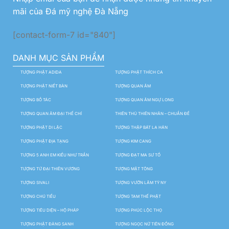
mãi của Đá mỹ nghệ Đà Nẵng
[contact-form-7 id="840"]
DANH MỤC SẢN PHẨM
TƯỢNG PHẬT ADIDA
TƯỢNG PHẬT THÍCH CA
TƯỢNG PHẬT NIẾT BÀN
TƯỢNG QUAN ÂM
TƯỢNG BỒ TÁC
TƯỢNG QUAN ÂM NGỰ LONG
TƯỢNG QUAN ÂM ĐẠI THẾ CHÍ
THIÊN THỦ THIÊN NHÃN – CHUẨN ĐỀ
TƯỢNG PHẬT DI LẶC
TƯỢNG THẬP BÁT LA HÁN
TƯỢNG PHẬT ĐỊA TẠNG
TƯỢNG KIM CANG
TƯỢNG 5 ANH EM KIỀU NHƯ TRẦN
TƯỢNG ĐẠT MA SƯ TỔ
TƯỢNG TỨ ĐẠI THIÊN VƯƠNG
TƯỢNG MẬT TÔNG
TƯỢNG SIVALI
TƯỢNG VƯỜN LÂM TỲ NY
TƯỢNG CHÚ TIỂU
TƯỢNG TAM THẾ PHẬT
TƯỢNG TIÊU DIỆN – HỘ PHÁP
TƯỢNG PHÚC LỘC THỌ
TƯỢNG PHẬT ĐẢNG SANH
TƯỢNG NGỌC NỮ TIÊN ĐỒNG