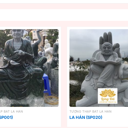
P BÁT LA HÁN
TƯỢNG THẬP BÁT LA HÁN
SP001)
LA HÁN (SP020)