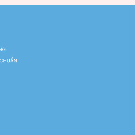
NG
 CHUẨN