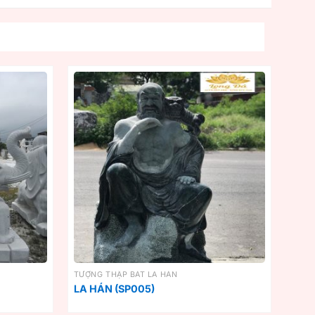
TƯỢNG THẬP BÁT LA HÁN
LA HÁN (SP005)