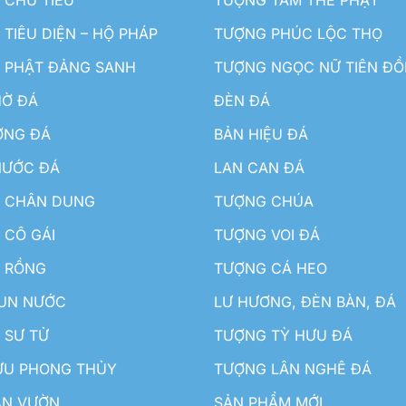
TIÊU DIỆN – HỘ PHÁP
TƯỢNG PHÚC LỘC THỌ
 PHẬT ĐẢNG SANH
TƯỢNG NGỌC NỮ TIÊN Đ
HỜ ĐÁ
ĐÈN ĐÁ
ƠNG ĐÁ
BẢN HIỆU ĐÁ
NƯỚC ĐÁ
LAN CAN ĐÁ
 CHÂN DUNG
TƯỢNG CHÚA
 CÔ GÁI
TƯỢNG VOI ĐÁ
 RỒNG
TƯỢNG CÁ HEO
HUN NƯỚC
LƯ HƯƠNG, ĐÈN BÀN, ĐÁ
 SƯ TỬ
TƯỢNG TỲ HƯU ĐÁ
ƯU PHONG THỦY
TƯỢNG LÂN NGHÊ ĐÁ
ÂN VƯỜN
SẢN PHẨM MỚI