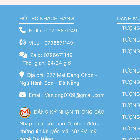
HỖ TRỢ KHÁCH HÀNG
DANH M
TƯỢNG
Hotline: 0796671149
TƯỢNG 
Viber: 0796671149
TƯỢNG
Zalo: 0796671149
Thời gian: 24/24 giờ
TƯỢNG 
Địa chỉ: 277 Mai Đăng Chơn -
TƯỢNG 
Ngũ Hành Sơn - Đà Nẵng
TƯỢNG
Email: Vanlong0109@gmail.com
TƯỢNG 
ĐĂNG KÝ NHẬN THÔNG BÁO
TƯỢNG 
Nhập emai của bạn để nhận được
TƯỢNG 
những tin khuyến mãi của Đá mỹ
nghệ Đà Nẵng
TƯỢNG