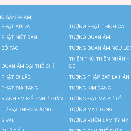
ỤC SẢN PHẨM
 PHẬT ADIDA
TƯỢNG PHẬT THÍCH CA
PHẬT NIẾT BÀN
TƯỢNG QUAN ÂM
 BỒ TÁC
TƯỢNG QUAN ÂM NGỰ LO
THIÊN THỦ THIÊN NHÃN –
QUAN ÂM ĐẠI THẾ CHÍ
ĐỀ
PHẬT DI LẶC
TƯỢNG THẬP BÁT LA HÁN
 PHẬT ĐỊA TẠNG
TƯỢNG KIM CANG
5 ANH EM KIỀU NHƯ TRẦN
TƯỢNG ĐẠT MA SƯ TỔ
TỨ ĐẠI THIÊN VƯƠNG
TƯỢNG MẬT TÔNG
SIVALI
TƯỢNG VƯỜN LÂM TỲ NY
 CHÚ TIỂU
TƯỢNG TAM THẾ PHẬT