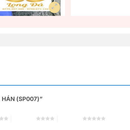
LA HÁN (SP007)”
4 trên 5 sao
5 trên 5 sao