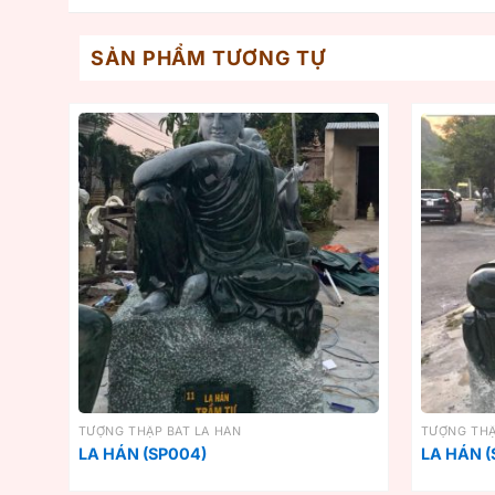
SẢN PHẨM TƯƠNG TỰ
TƯỢNG THẬP BÁT LA HÁN
TƯỢNG THẬ
LA HÁN (SP004)
LA HÁN (