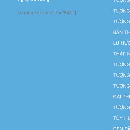
TƯỢNG 
[contact-form-7 id="840"]
TƯỢNG
BÀN T
LƯ HƯ
THÁP 
TƯỢNG
TƯỢNG
TƯỢNG
ĐÀI P
TƯỢNG
TÙY H
ĐÈN S