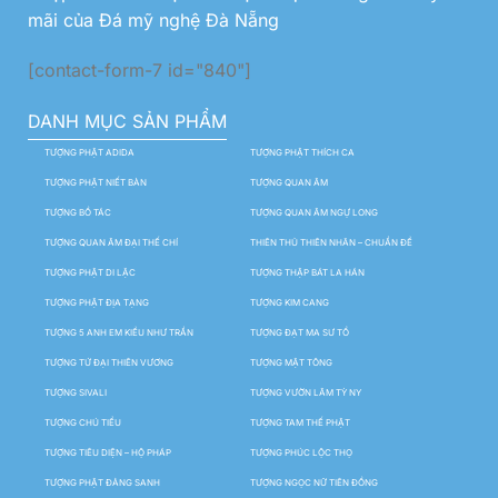
mãi của Đá mỹ nghệ Đà Nẵng
[contact-form-7 id="840"]
DANH MỤC SẢN PHẨM
TƯỢNG PHẬT ADIDA
TƯỢNG PHẬT THÍCH CA
TƯỢNG PHẬT NIẾT BÀN
TƯỢNG QUAN ÂM
TƯỢNG BỒ TÁC
TƯỢNG QUAN ÂM NGỰ LONG
TƯỢNG QUAN ÂM ĐẠI THẾ CHÍ
THIÊN THỦ THIÊN NHÃN – CHUẨN ĐỀ
TƯỢNG PHẬT DI LẶC
TƯỢNG THẬP BÁT LA HÁN
TƯỢNG PHẬT ĐỊA TẠNG
TƯỢNG KIM CANG
TƯỢNG 5 ANH EM KIỀU NHƯ TRẦN
TƯỢNG ĐẠT MA SƯ TỔ
TƯỢNG TỨ ĐẠI THIÊN VƯƠNG
TƯỢNG MẬT TÔNG
TƯỢNG SIVALI
TƯỢNG VƯỜN LÂM TỲ NY
TƯỢNG CHÚ TIỂU
TƯỢNG TAM THẾ PHẬT
TƯỢNG TIÊU DIỆN – HỘ PHÁP
TƯỢNG PHÚC LỘC THỌ
TƯỢNG PHẬT ĐẢNG SANH
TƯỢNG NGỌC NỮ TIÊN ĐỒNG