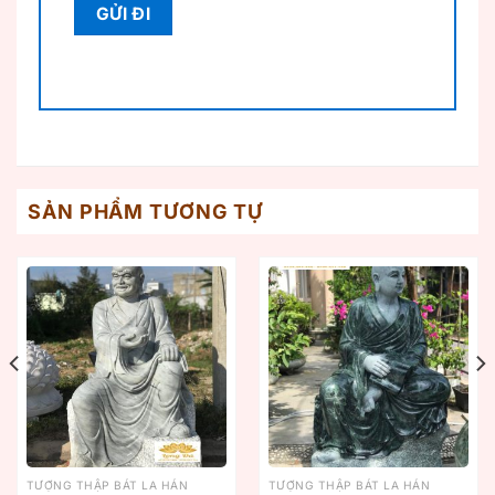
SẢN PHẨM TƯƠNG TỰ
TƯỢNG THẬP BÁT LA HÁN
TƯỢNG THẬP BÁT LA HÁN