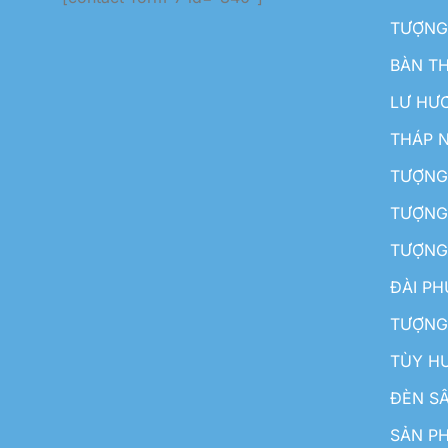
TƯỢNG
BÀN T
LƯ HƯ
THÁP 
TƯỢNG
TƯỢNG
TƯỢNG
ĐÀI P
TƯỢNG
TÙY H
ĐÈN S
SẢN PH