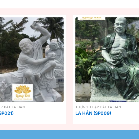
P BÁT LA HÁN
TƯỢNG THẬP BÁT LA HÁN
SP021)
LA HÁN (SP009)