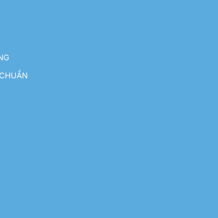
NG
 CHUẨN