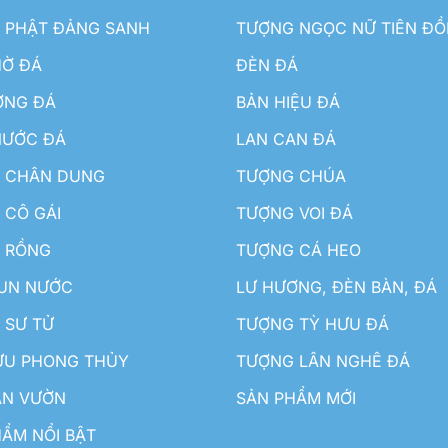
 PHẬT ĐẢNG SANH
TƯỢNG NGỌC NỮ TIÊN Đ
HỜ ĐÁ
ĐÈN ĐÁ
ƠNG ĐÁ
BẢN HIỆU ĐÁ
NƯỚC ĐÁ
LAN CAN ĐÁ
 CHÂN DUNG
TƯỢNG CHÚA
 CÔ GÁI
TƯỢNG VOI ĐÁ
 RỒNG
TƯỢNG CÁ HEO
HUN NƯỚC
LƯ HƯƠNG, ĐÈN BÀN, ĐÁ
 SƯ TỬ
TƯỢNG TỲ HƯU ĐÁ
ƯU PHONG THỦY
TƯỢNG LÂN NGHÊ ĐÁ
ÂN VƯỜN
SẢN PHẨM MỚI
ẨM NỔI BẬT