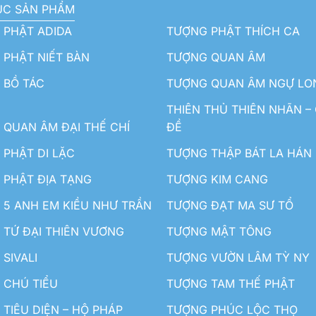
ỤC SẢN PHẨM
 PHẬT ADIDA
TƯỢNG PHẬT THÍCH CA
PHẬT NIẾT BÀN
TƯỢNG QUAN ÂM
 BỒ TÁC
TƯỢNG QUAN ÂM NGỰ LO
THIÊN THỦ THIÊN NHÃN –
QUAN ÂM ĐẠI THẾ CHÍ
ĐỀ
PHẬT DI LẶC
TƯỢNG THẬP BÁT LA HÁN
 PHẬT ĐỊA TẠNG
TƯỢNG KIM CANG
5 ANH EM KIỀU NHƯ TRẦN
TƯỢNG ĐẠT MA SƯ TỔ
TỨ ĐẠI THIÊN VƯƠNG
TƯỢNG MẬT TÔNG
SIVALI
TƯỢNG VƯỜN LÂM TỲ NY
 CHÚ TIỂU
TƯỢNG TAM THẾ PHẬT
TIÊU DIỆN – HỘ PHÁP
TƯỢNG PHÚC LỘC THỌ