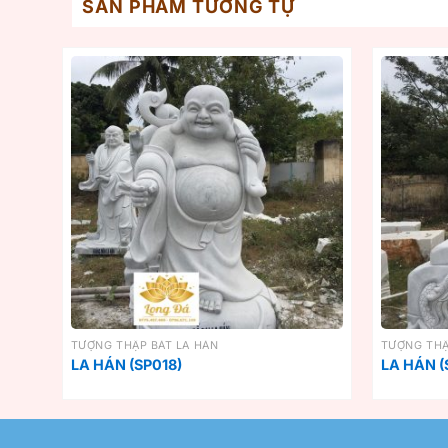
SẢN PHẨM TƯƠNG TỰ
TƯỢNG THẬP BÁT LA HÁN
TƯỢNG THẬ
LA HÁN (SP018)
LA HÁN (