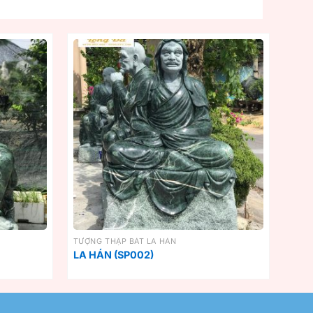
TƯỢNG THẬP BÁT LA HÁN
LA HÁN (SP002)