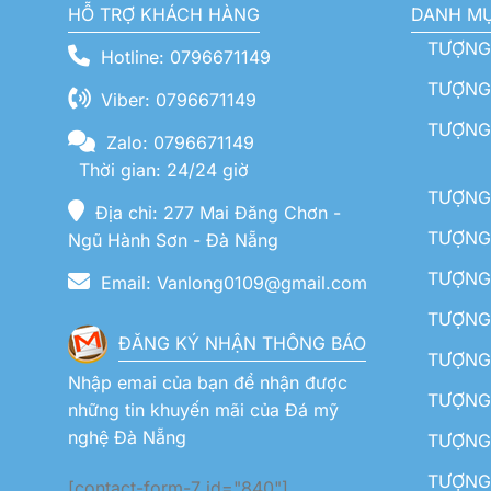
HỖ TRỢ KHÁCH HÀNG
DANH M
TƯỢNG
Hotline: 0796671149
TƯỢNG 
Viber: 0796671149
TƯỢNG
Zalo: 0796671149
Thời gian: 24/24 giờ
TƯỢNG 
Địa chỉ: 277 Mai Đăng Chơn -
TƯỢNG 
Ngũ Hành Sơn - Đà Nẵng
TƯỢNG
Email: Vanlong0109@gmail.com
TƯỢNG 
ĐĂNG KÝ NHẬN THÔNG BÁO
TƯỢNG 
Nhập emai của bạn để nhận được
TƯỢNG 
những tin khuyến mãi của Đá mỹ
nghệ Đà Nẵng
TƯỢNG
TƯỢNG 
[contact-form-7 id="840"]