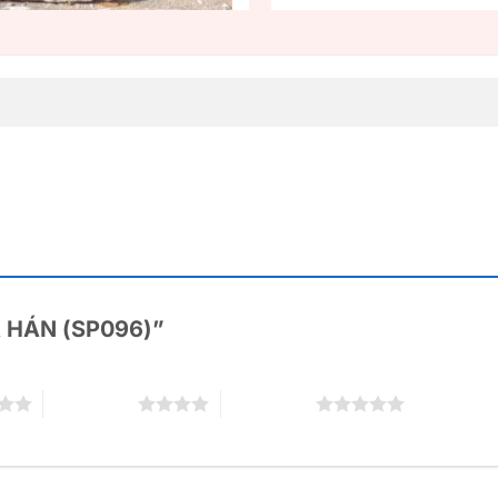
LA HÁN (SP096)”
4 trên 5 sao
5 trên 5 sao