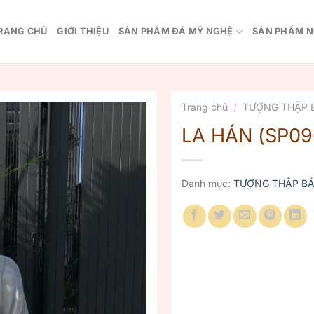
RANG CHỦ
GIỚI THIỆU
SẢN PHẨM ĐÁ MỸ NGHỆ
SẢN PHẨM N
Trang chủ
/
TƯỢNG THẬP 
LA HÁN (SP09
Danh mục:
TƯỢNG THẬP BÁ