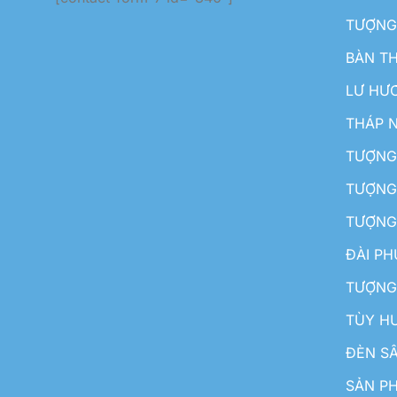
TƯỢNG
BÀN T
LƯ HƯ
THÁP 
TƯỢNG
TƯỢNG
TƯỢNG
ĐÀI P
TƯỢNG
TÙY H
ĐÈN S
SẢN PH