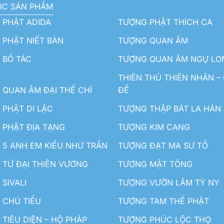
ỤC SẢN PHẨM
 PHẬT ADIDA
TƯỢNG PHẬT THÍCH CA
PHẬT NIẾT BÀN
TƯỢNG QUAN ÂM
 BỒ TÁC
TƯỢNG QUAN ÂM NGỰ LO
THIÊN THỦ THIÊN NHÃN –
QUAN ÂM ĐẠI THẾ CHÍ
ĐỀ
PHẬT DI LẶC
TƯỢNG THẬP BÁT LA HÁN
 PHẬT ĐỊA TẠNG
TƯỢNG KIM CANG
5 ANH EM KIỀU NHƯ TRẦN
TƯỢNG ĐẠT MA SƯ TỔ
TỨ ĐẠI THIÊN VƯƠNG
TƯỢNG MẬT TÔNG
SIVALI
TƯỢNG VƯỜN LÂM TỲ NY
 CHÚ TIỂU
TƯỢNG TAM THẾ PHẬT
TIÊU DIỆN – HỘ PHÁP
TƯỢNG PHÚC LỘC THỌ