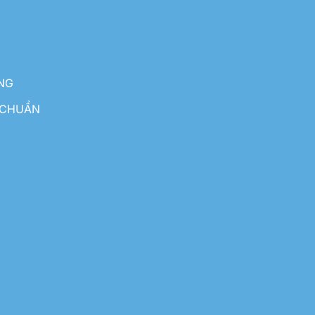
NG
 CHUẨN