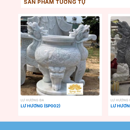
SẢN PHẨM TƯƠNG TỰ
LƯ HƯƠNG ĐÁ
LƯ HƯƠNG 
LƯ HƯƠNG (SP002)
LƯ HƯƠN