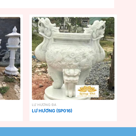
LƯ HƯƠNG ĐÁ
LƯ HƯƠNG (SP016)