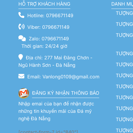
HỖ TRỢ KHÁCH HÀNG
DANH M
TƯỢNG
Hotline: 0796671149
TƯỢNG 
Viber: 0796671149
TƯỢNG
Zalo: 0796671149
Thời gian: 24/24 giờ
TƯỢNG 
Địa chỉ: 277 Mai Đăng Chơn -
TƯỢNG 
Ngũ Hành Sơn - Đà Nẵng
TƯỢNG
Email: Vanlong0109@gmail.com
TƯỢNG 
ĐĂNG KÝ NHẬN THÔNG BÁO
TƯỢNG 
Nhập emai của bạn để nhận được
TƯỢNG 
những tin khuyến mãi của Đá mỹ
nghệ Đà Nẵng
TƯỢNG
TƯỢNG 
[contact-form-7 id="840"]