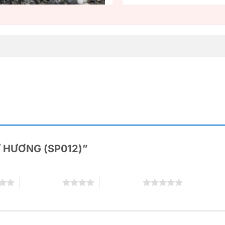
“LƯ HƯƠNG (SP012)”
4 trên 5 sao
5 trên 5 sao