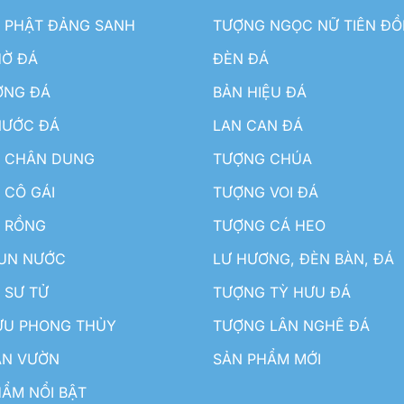
 PHẬT ĐẢNG SANH
TƯỢNG NGỌC NỮ TIÊN Đ
HỜ ĐÁ
ĐÈN ĐÁ
ƠNG ĐÁ
BẢN HIỆU ĐÁ
NƯỚC ĐÁ
LAN CAN ĐÁ
 CHÂN DUNG
TƯỢNG CHÚA
 CÔ GÁI
TƯỢNG VOI ĐÁ
 RỒNG
TƯỢNG CÁ HEO
HUN NƯỚC
LƯ HƯƠNG, ĐÈN BÀN, ĐÁ
 SƯ TỬ
TƯỢNG TỲ HƯU ĐÁ
ƯU PHONG THỦY
TƯỢNG LÂN NGHÊ ĐÁ
ÂN VƯỜN
SẢN PHẨM MỚI
ẨM NỔI BẬT