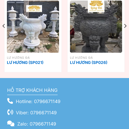
LƯ HƯƠNG ĐÁ
LƯ HƯƠNG ĐÁ
LƯ HƯƠNG (SP021)
LƯ HƯƠNG (SP026)
HỖ TRỢ KHÁCH HÀNG
Hotline: 0796671149
Viber: 0796671149
Zalo: 0796671149