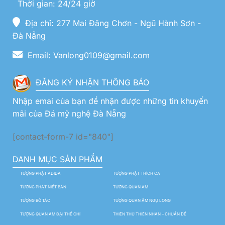
Thời gian: 24/24 giờ
Địa chỉ: 277 Mai Đăng Chơn - Ngũ Hành Sơn -
Đà Nẵng
Email: Vanlong0109@gmail.com
ĐĂNG KÝ NHẬN THÔNG BÁO
Nhập emai của bạn để nhận được những tin khuyến
mãi của Đá mỹ nghệ Đà Nẵng
[contact-form-7 id="840"]
DANH MỤC SẢN PHẨM
TƯỢNG PHẬT ADIDA
TƯỢNG PHẬT THÍCH CA
TƯỢNG PHẬT NIẾT BÀN
TƯỢNG QUAN ÂM
TƯỢNG BỒ TÁC
TƯỢNG QUAN ÂM NGỰ LONG
TƯỢNG QUAN ÂM ĐẠI THẾ CHÍ
THIÊN THỦ THIÊN NHÃN – CHUẨN ĐỀ