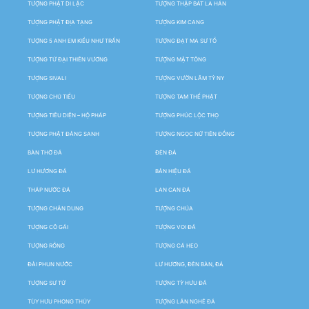
TƯỢNG PHẬT DI LẶC
TƯỢNG THẬP BÁT LA HÁN
TƯỢNG PHẬT ĐỊA TẠNG
TƯỢNG KIM CANG
TƯỢNG 5 ANH EM KIỀU NHƯ TRẦN
TƯỢNG ĐẠT MA SƯ TỔ
TƯỢNG TỨ ĐẠI THIÊN VƯƠNG
TƯỢNG MẬT TÔNG
TƯỢNG SIVALI
TƯỢNG VƯỜN LÂM TỲ NY
TƯỢNG CHÚ TIỂU
TƯỢNG TAM THẾ PHẬT
TƯỢNG TIÊU DIỆN – HỘ PHÁP
TƯỢNG PHÚC LỘC THỌ
TƯỢNG PHẬT ĐẢNG SANH
TƯỢNG NGỌC NỮ TIÊN ĐỒNG
BÀN THỜ ĐÁ
ĐÈN ĐÁ
LƯ HƯƠNG ĐÁ
BẢN HIỆU ĐÁ
THÁP NƯỚC ĐÁ
LAN CAN ĐÁ
TƯỢNG CHÂN DUNG
TƯỢNG CHÚA
TƯỢNG CÔ GÁI
TƯỢNG VOI ĐÁ
TƯỢNG RỒNG
TƯỢNG CÁ HEO
ĐÀI PHUN NƯỚC
LƯ HƯƠNG, ĐÈN BÀN, ĐÁ
TƯỢNG SƯ TỬ
TƯỢNG TỲ HƯU ĐÁ
TÙY HƯU PHONG THỦY
TƯỢNG LÂN NGHÊ ĐÁ