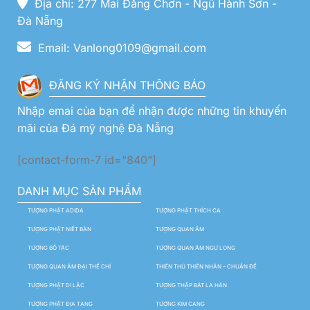
Địa chỉ: 277 Mai Đăng Chơn - Ngũ Hành Sơn -
Đà Nẵng
Email: Vanlong0109@gmail.com
ĐĂNG KÝ NHẬN THÔNG BÁO
Nhập emai của bạn để nhận được những tin khuyến
mãi của Đá mỹ nghệ Đà Nẵng
[contact-form-7 id="840"]
DANH MỤC SẢN PHẨM
TƯỢNG PHẬT ADIDA
TƯỢNG PHẬT THÍCH CA
TƯỢNG PHẬT NIẾT BÀN
TƯỢNG QUAN ÂM
TƯỢNG BỒ TÁC
TƯỢNG QUAN ÂM NGỰ LONG
TƯỢNG QUAN ÂM ĐẠI THẾ CHÍ
THIÊN THỦ THIÊN NHÃN – CHUẨN ĐỀ
TƯỢNG PHẬT DI LẶC
TƯỢNG THẬP BÁT LA HÁN
TƯỢNG PHẬT ĐỊA TẠNG
TƯỢNG KIM CANG