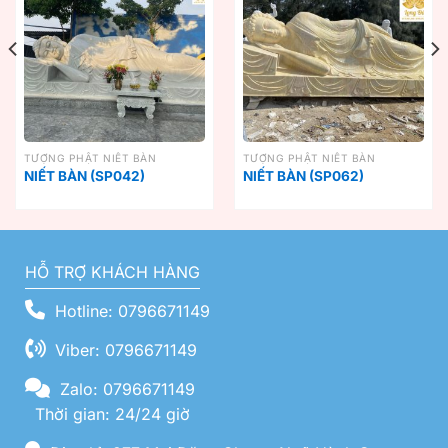
TƯỢNG PHẬT NIẾT BÀN
TƯỢNG PHẬT NIẾT BÀN
NIẾT BÀN (SP042)
NIẾT BÀN (SP062)
HỖ TRỢ KHÁCH HÀNG
Hotline: 0796671149
Viber: 0796671149
Zalo: 0796671149
Thời gian: 24/24 giờ