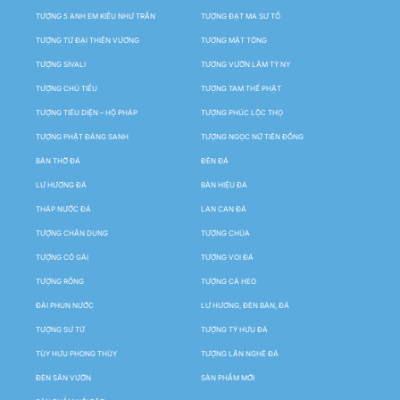
TƯỢNG 5 ANH EM KIỀU NHƯ TRẦN
TƯỢNG ĐẠT MA SƯ TỔ
TƯỢNG TỨ ĐẠI THIÊN VƯƠNG
TƯỢNG MẬT TÔNG
TƯỢNG SIVALI
TƯỢNG VƯỜN LÂM TỲ NY
TƯỢNG CHÚ TIỂU
TƯỢNG TAM THẾ PHẬT
TƯỢNG TIÊU DIỆN – HỘ PHÁP
TƯỢNG PHÚC LỘC THỌ
TƯỢNG PHẬT ĐẢNG SANH
TƯỢNG NGỌC NỮ TIÊN ĐỒNG
BÀN THỜ ĐÁ
ĐÈN ĐÁ
LƯ HƯƠNG ĐÁ
BẢN HIỆU ĐÁ
THÁP NƯỚC ĐÁ
LAN CAN ĐÁ
TƯỢNG CHÂN DUNG
TƯỢNG CHÚA
TƯỢNG CÔ GÁI
TƯỢNG VOI ĐÁ
TƯỢNG RỒNG
TƯỢNG CÁ HEO
ĐÀI PHUN NƯỚC
LƯ HƯƠNG, ĐÈN BÀN, ĐÁ
TƯỢNG SƯ TỬ
TƯỢNG TỲ HƯU ĐÁ
TÙY HƯU PHONG THỦY
TƯỢNG LÂN NGHÊ ĐÁ
ĐÈN SÂN VƯỜN
SẢN PHẨM MỚI