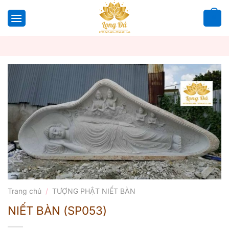
Bỏ
qua
0
nội
dung
Trang chủ
/
TƯỢNG PHẬT NIẾT BÀN
NIẾT BÀN (SP053)