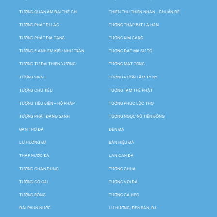
TƯỢNG QUAN ÂM ĐẠI THẾ CHÍ
THIÊN THỦ THIÊN NHÃN – CHUẨN ĐỀ
TƯỢNG PHẬT DI LẶC
TƯỢNG THẬP BÁT LA HÁN
TƯỢNG PHẬT ĐỊA TẠNG
TƯỢNG KIM CANG
TƯỢNG 5 ANH EM KIỀU NHƯ TRẦN
TƯỢNG ĐẠT MA SƯ TỔ
TƯỢNG TỨ ĐẠI THIÊN VƯƠNG
TƯỢNG MẬT TÔNG
TƯỢNG SIVALI
TƯỢNG VƯỜN LÂM TỲ NY
TƯỢNG CHÚ TIỂU
TƯỢNG TAM THẾ PHẬT
TƯỢNG TIÊU DIỆN – HỘ PHÁP
TƯỢNG PHÚC LỘC THỌ
TƯỢNG PHẬT ĐẢNG SANH
TƯỢNG NGỌC NỮ TIÊN ĐỒNG
BÀN THỜ ĐÁ
ĐÈN ĐÁ
LƯ HƯƠNG ĐÁ
BẢN HIỆU ĐÁ
THÁP NƯỚC ĐÁ
LAN CAN ĐÁ
TƯỢNG CHÂN DUNG
TƯỢNG CHÚA
TƯỢNG CÔ GÁI
TƯỢNG VOI ĐÁ
TƯỢNG RỒNG
TƯỢNG CÁ HEO
ĐÀI PHUN NƯỚC
LƯ HƯƠNG, ĐÈN BÀN, ĐÁ