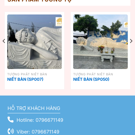
TƯỢNG PHẬT NIẾT BÀN
TƯỢNG PHẬT NIẾT BÀN
NIẾT BÀN (SP007)
NIẾT BÀN (SP050)
HỖ TRỢ KHÁCH HÀNG
Hotline: 0796671149
Viber: 0796671149