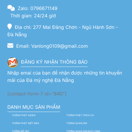
Zalo: 0796671149
Thời gian: 24/24 giờ
Địa chỉ: 277 Mai Đăng Chơn - Ngũ Hành Sơn -
Đà Nẵng
Email: Vanlong0109@gmail.com
ĐĂNG KÝ NHẬN THÔNG BÁO
Nhập emai của bạn để nhận được những tin khuyến
mãi của Đá mỹ nghệ Đà Nẵng
[contact-form-7 id="840"]
DANH MỤC SẢN PHẨM
TƯỢNG PHẬT ADIDA
TƯỢNG PHẬT THÍCH CA
TƯỢNG PHẬT NIẾT BÀN
TƯỢNG QUAN ÂM
TƯỢNG BỒ TÁC
TƯỢNG QUAN ÂM NGỰ LONG