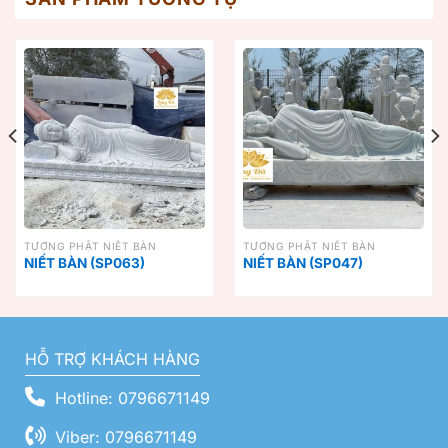
TƯỢNG PHẬT NIẾT BÀN
TƯỢNG PHẬT NIẾT BÀN
NIẾT BÀN (SP063)
NIẾT BÀN (SP047)
HỖ TRỢ KHÁCH HÀNG
Hotline: 0796671149
Viber: 0796671149