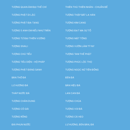
TƯỢNG QUAN ÂM ĐẠI THẾ CHÍ
THIÊN THỦ THIÊN NHÃN – CHUẨN ĐỀ
TƯỢNG PHẬT DI LẶC
TƯỢNG THẬP BÁT LA HÁN
TƯỢNG PHẬT ĐỊA TẠNG
TƯỢNG KIM CANG
TƯỢNG 5 ANH EM KIỀU NHƯ TRẦN
TƯỢNG ĐẠT MA SƯ TỔ
TƯỢNG TỨ ĐẠI THIÊN VƯƠNG
TƯỢNG MẬT TÔNG
TƯỢNG SIVALI
TƯỢNG VƯỜN LÂM TỲ NY
TƯỢNG CHÚ TIỂU
TƯỢNG TAM THẾ PHẬT
TƯỢNG TIÊU DIỆN – HỘ PHÁP
TƯỢNG PHÚC LỘC THỌ
TƯỢNG PHẬT ĐẢNG SANH
TƯỢNG NGỌC NỮ TIÊN ĐỒNG
BÀN THỜ ĐÁ
ĐÈN ĐÁ
LƯ HƯƠNG ĐÁ
BẢN HIỆU ĐÁ
THÁP NƯỚC ĐÁ
LAN CAN ĐÁ
TƯỢNG CHÂN DUNG
TƯỢNG CHÚA
TƯỢNG CÔ GÁI
TƯỢNG VOI ĐÁ
TƯỢNG RỒNG
TƯỢNG CÁ HEO
ĐÀI PHUN NƯỚC
LƯ HƯƠNG, ĐÈN BÀN, ĐÁ