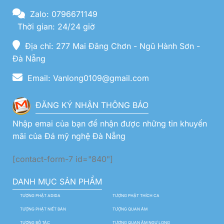
Zalo: 0796671149
Thời gian: 24/24 giờ
Địa chỉ: 277 Mai Đăng Chơn - Ngũ Hành Sơn -
Đà Nẵng
Email: Vanlong0109@gmail.com
ĐĂNG KÝ NHẬN THÔNG BÁO
Nhập emai của bạn để nhận được những tin khuyến
mãi của Đá mỹ nghệ Đà Nẵng
[contact-form-7 id="840"]
DANH MỤC SẢN PHẨM
TƯỢNG PHẬT ADIDA
TƯỢNG PHẬT THÍCH CA
TƯỢNG PHẬT NIẾT BÀN
TƯỢNG QUAN ÂM
TƯỢNG BỒ TÁC
TƯỢNG QUAN ÂM NGỰ LONG