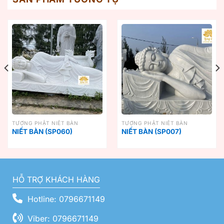
TƯỢNG PHẬT NIẾT BÀN
TƯỢNG PHẬT NIẾT BÀN
NIẾT BÀN (SP060)
NIẾT BÀN (SP007)
HỖ TRỢ KHÁCH HÀNG
Hotline: 0796671149
Viber: 0796671149