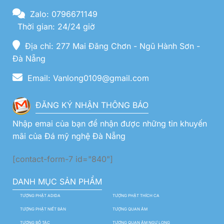
Zalo: 0796671149
Thời gian: 24/24 giờ
Địa chỉ: 277 Mai Đăng Chơn - Ngũ Hành Sơn -
Đà Nẵng
Email: Vanlong0109@gmail.com
ĐĂNG KÝ NHẬN THÔNG BÁO
Nhập emai của bạn để nhận được những tin khuyến
mãi của Đá mỹ nghệ Đà Nẵng
[contact-form-7 id="840"]
DANH MỤC SẢN PHẨM
TƯỢNG PHẬT ADIDA
TƯỢNG PHẬT THÍCH CA
TƯỢNG PHẬT NIẾT BÀN
TƯỢNG QUAN ÂM
TƯỢNG BỒ TÁC
TƯỢNG QUAN ÂM NGỰ LONG