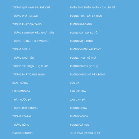
TƯỢNG QUAN ÂM ĐẠI THẾ CHÍ
THIÊN THỦ THIÊN NHÃN – CHUẨN ĐỀ
TƯỢNG PHẬT DI LẶC
TƯỢNG THẬP BÁT LA HÁN
TƯỢNG PHẬT ĐỊA TẠNG
TƯỢNG KIM CANG
TƯỢNG 5 ANH EM KIỀU NHƯ TRẦN
TƯỢNG ĐẠT MA SƯ TỔ
TƯỢNG TỨ ĐẠI THIÊN VƯƠNG
TƯỢNG MẬT TÔNG
TƯỢNG SIVALI
TƯỢNG VƯỜN LÂM TỲ NY
TƯỢNG CHÚ TIỂU
TƯỢNG TAM THẾ PHẬT
TƯỢNG TIÊU DIỆN – HỘ PHÁP
TƯỢNG PHÚC LỘC THỌ
TƯỢNG PHẬT ĐẢNG SANH
TƯỢNG NGỌC NỮ TIÊN ĐỒNG
BÀN THỜ ĐÁ
ĐÈN ĐÁ
LƯ HƯƠNG ĐÁ
BẢN HIỆU ĐÁ
THÁP NƯỚC ĐÁ
LAN CAN ĐÁ
TƯỢNG CHÂN DUNG
TƯỢNG CHÚA
TƯỢNG CÔ GÁI
TƯỢNG VOI ĐÁ
TƯỢNG RỒNG
TƯỢNG CÁ HEO
ĐÀI PHUN NƯỚC
LƯ HƯƠNG, ĐÈN BÀN, ĐÁ