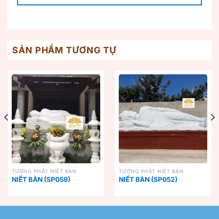
SẢN PHẨM TƯƠNG TỰ
TƯỢNG PHẬT NIẾT BÀN
TƯỢNG PHẬT NIẾT BÀN
NIẾT BÀN (SP059)
NIẾT BÀN (SP052)