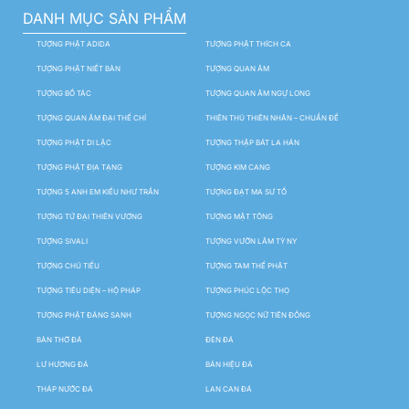
DANH MỤC SẢN PHẨM
TƯỢNG PHẬT ADIDA
TƯỢNG PHẬT THÍCH CA
TƯỢNG PHẬT NIẾT BÀN
TƯỢNG QUAN ÂM
TƯỢNG BỒ TÁC
TƯỢNG QUAN ÂM NGỰ LONG
TƯỢNG QUAN ÂM ĐẠI THẾ CHÍ
THIÊN THỦ THIÊN NHÃN – CHUẨN ĐỀ
TƯỢNG PHẬT DI LẶC
TƯỢNG THẬP BÁT LA HÁN
TƯỢNG PHẬT ĐỊA TẠNG
TƯỢNG KIM CANG
TƯỢNG 5 ANH EM KIỀU NHƯ TRẦN
TƯỢNG ĐẠT MA SƯ TỔ
TƯỢNG TỨ ĐẠI THIÊN VƯƠNG
TƯỢNG MẬT TÔNG
TƯỢNG SIVALI
TƯỢNG VƯỜN LÂM TỲ NY
TƯỢNG CHÚ TIỂU
TƯỢNG TAM THẾ PHẬT
TƯỢNG TIÊU DIỆN – HỘ PHÁP
TƯỢNG PHÚC LỘC THỌ
TƯỢNG PHẬT ĐẢNG SANH
TƯỢNG NGỌC NỮ TIÊN ĐỒNG
BÀN THỜ ĐÁ
ĐÈN ĐÁ
LƯ HƯƠNG ĐÁ
BẢN HIỆU ĐÁ
THÁP NƯỚC ĐÁ
LAN CAN ĐÁ