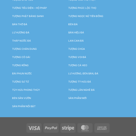
TƯỢNG TIÊU DIỆN – HỘ PHÁP
TƯỢNG PHÚC LỘC THỌ
TƯỢNG PHẬT ĐẢNG SANH
TƯỢNG NGỌC NỮ TIÊN ĐỒNG
BÀN THỜ ĐÁ
ĐÈN ĐÁ
LƯ HƯƠNG ĐÁ
BẢN HIỆU ĐÁ
THÁP NƯỚC ĐÁ
LAN CAN ĐÁ
TƯỢNG CHÂN DUNG
TƯỢNG CHÚA
TƯỢNG CÔ GÁI
TƯỢNG VOI ĐÁ
TƯỢNG RỒNG
TƯỢNG CÁ HEO
ĐÀI PHUN NƯỚC
LƯ HƯƠNG, ĐÈN BÀN, ĐÁ
TƯỢNG SƯ TỬ
TƯỢNG TỲ HƯU ĐÁ
TÙY HƯU PHONG THỦY
TƯỢNG LÂN NGHÊ ĐÁ
ĐÈN SÂN VƯỜN
SẢN PHẨM MỚI
SẢN PHẨM NỔI BẬT