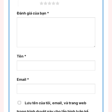
5 trên 5 sao
Đánh giá của bạn
*
Tên
*
Email
*
Lưu tên của tôi, email, và trang web
trong trình duyệt này cho lần bình luận kế