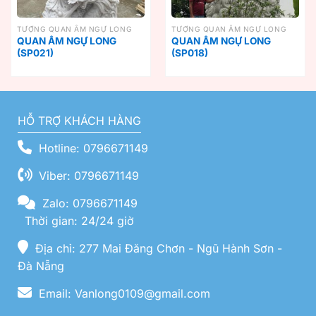
TƯỢNG QUAN ÂM NGỰ LONG
TƯỢNG QUAN ÂM NGỰ LONG
QUAN ÂM NGỰ LONG
QUAN ÂM NGỰ LONG
(SP021)
(SP018)
HỖ TRỢ KHÁCH HÀNG
Hotline: 0796671149
Viber: 0796671149
Zalo: 0796671149
Thời gian: 24/24 giờ
Địa chỉ: 277 Mai Đăng Chơn - Ngũ Hành Sơn -
Đà Nẵng
Email: Vanlong0109@gmail.com