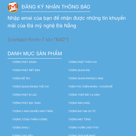
ĐĂNG KÝ NHẬN THÔNG BÁO
Nhập emai của bạn để nhận được những tin khuyến
mãi của Đá mỹ nghệ Đà Nẵng
[contact-form-7 id="840"]
DANH MỤC SẢN PHẨM
TƯỢNG PHẬT ADIDA
TƯỢNG PHẬT THÍCH CA
TƯỢNG PHẬT NIẾT BÀN
TƯỢNG QUAN ÂM
TƯỢNG BỒ TÁC
TƯỢNG QUAN ÂM NGỰ LONG
TƯỢNG QUAN ÂM ĐẠI THẾ CHÍ
THIÊN THỦ THIÊN NHÃN – CHUẨN ĐỀ
TƯỢNG PHẬT DI LẶC
TƯỢNG THẬP BÁT LA HÁN
TƯỢNG PHẬT ĐỊA TẠNG
TƯỢNG KIM CANG
TƯỢNG 5 ANH EM KIỀU NHƯ TRẦN
TƯỢNG ĐẠT MA SƯ TỔ
TƯỢNG TỨ ĐẠI THIÊN VƯƠNG
TƯỢNG MẬT TÔNG
TƯỢNG SIVALI
TƯỢNG VƯỜN LÂM TỲ NY
TƯỢNG CHÚ TIỂU
TƯỢNG TAM THẾ PHẬT