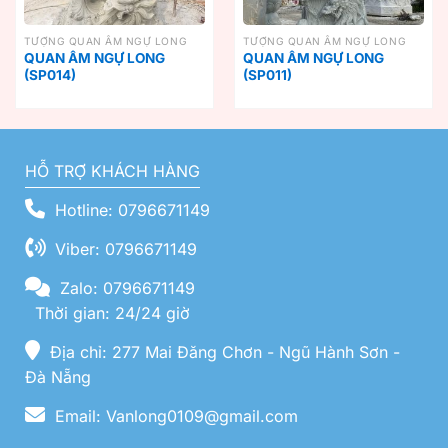
TƯỢNG QUAN ÂM NGỰ LONG
TƯỢNG QUAN ÂM NGỰ LONG
QUAN ÂM NGỰ LONG
QUAN ÂM NGỰ LONG
(SP014)
(SP011)
HỖ TRỢ KHÁCH HÀNG
Hotline: 0796671149
Viber: 0796671149
Zalo: 0796671149
Thời gian: 24/24 giờ
Địa chỉ: 277 Mai Đăng Chơn - Ngũ Hành Sơn -
Đà Nẵng
Email: Vanlong0109@gmail.com