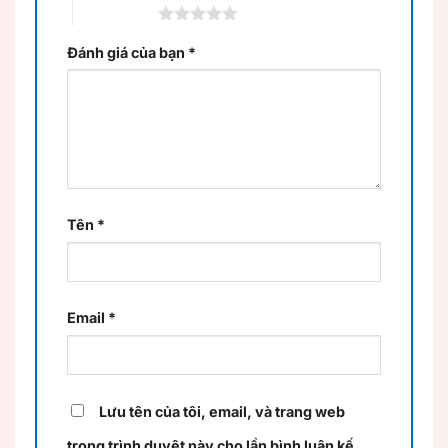
5 trên 5 sao
Đánh giá của bạn
*
Tên
*
Email
*
Lưu tên của tôi, email, và trang web
trong trình duyệt này cho lần bình luận kế