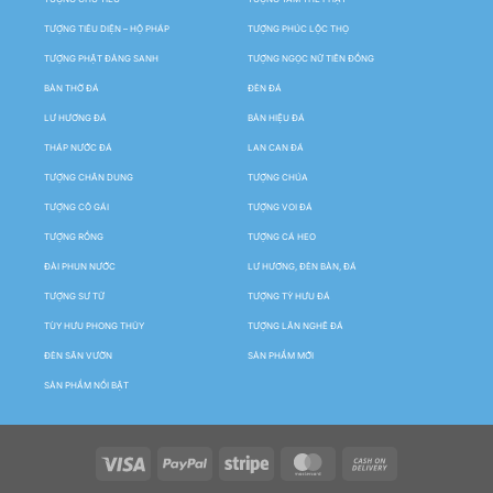
TƯỢNG TIÊU DIỆN – HỘ PHÁP
TƯỢNG PHÚC LỘC THỌ
TƯỢNG PHẬT ĐẢNG SANH
TƯỢNG NGỌC NỮ TIÊN ĐỒNG
BÀN THỜ ĐÁ
ĐÈN ĐÁ
LƯ HƯƠNG ĐÁ
BẢN HIỆU ĐÁ
THÁP NƯỚC ĐÁ
LAN CAN ĐÁ
TƯỢNG CHÂN DUNG
TƯỢNG CHÚA
TƯỢNG CÔ GÁI
TƯỢNG VOI ĐÁ
TƯỢNG RỒNG
TƯỢNG CÁ HEO
ĐÀI PHUN NƯỚC
LƯ HƯƠNG, ĐÈN BÀN, ĐÁ
TƯỢNG SƯ TỬ
TƯỢNG TỲ HƯU ĐÁ
TÙY HƯU PHONG THỦY
TƯỢNG LÂN NGHÊ ĐÁ
ĐÈN SÂN VƯỜN
SẢN PHẨM MỚI
SẢN PHẨM NỔI BẬT