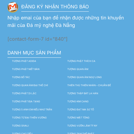
ĐĂNG KÝ NHẬN THÔNG BÁO
Nhập emai của bạn để nhận được những tin khuyến
mãi của Đá mỹ nghệ Đà Nẵng
[contact-form-7 id="840"]
DANH MỤC SẢN PHẨM
TƯỢNG PHẬT ADIDA
TƯỢNG PHẬT THÍCH CA
TƯỢNG PHẬT NIẾT BÀN
TƯỢNG QUAN ÂM
TƯỢNG BỒ TÁC
TƯỢNG QUAN ÂM NGỰ LONG
TƯỢNG QUAN ÂM ĐẠI THẾ CHÍ
THIÊN THỦ THIÊN NHÃN – CHUẨN ĐỀ
TƯỢNG PHẬT DI LẶC
TƯỢNG THẬP BÁT LA HÁN
TƯỢNG PHẬT ĐỊA TẠNG
TƯỢNG KIM CANG
TƯỢNG 5 ANH EM KIỀU NHƯ TRẦN
TƯỢNG ĐẠT MA SƯ TỔ
TƯỢNG TỨ ĐẠI THIÊN VƯƠNG
TƯỢNG MẬT TÔNG
TƯỢNG SIVALI
TƯỢNG VƯỜN LÂM TỲ NY
TƯỢNG CHÚ TIỂU
TƯỢNG TAM THẾ PHẬT