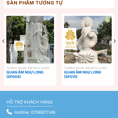
SẢN PHẨM TƯƠNG TỰ
TƯỢNG QUAN ÂM NGỰ LONG
TƯỢNG QUAN ÂM NGỰ LONG
QUAN ÂM NGỰ LONG
QUAN ÂM NGỰ LONG
(SP004)
(SP015)
HỖ TRỢ KHÁCH HÀNG
Hotline: 0796671149