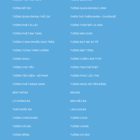
TƯỢNG BỒ TÁC
TƯỢNG QUAN ÂM NGỰ LONG
TƯỢNG QUAN ÂM ĐẠI THẾ CHÍ
THIÊN THỦ THIÊN NHÃN – CHUẨN ĐỀ
TƯỢNG PHẬT DI LẶC
TƯỢNG THẬP BÁT LA HÁN
TƯỢNG PHẬT ĐỊA TẠNG
TƯỢNG KIM CANG
TƯỢNG 5 ANH EM KIỀU NHƯ TRẦN
TƯỢNG ĐẠT MA SƯ TỔ
TƯỢNG TỨ ĐẠI THIÊN VƯƠNG
TƯỢNG MẬT TÔNG
TƯỢNG SIVALI
TƯỢNG VƯỜN LÂM TỲ NY
TƯỢNG CHÚ TIỂU
TƯỢNG TAM THẾ PHẬT
TƯỢNG TIÊU DIỆN – HỘ PHÁP
TƯỢNG PHÚC LỘC THỌ
TƯỢNG PHẬT ĐẢNG SANH
TƯỢNG NGỌC NỮ TIÊN ĐỒNG
BÀN THỜ ĐÁ
ĐÈN ĐÁ
LƯ HƯƠNG ĐÁ
BẢN HIỆU ĐÁ
THÁP NƯỚC ĐÁ
LAN CAN ĐÁ
TƯỢNG CHÂN DUNG
TƯỢNG CHÚA
TƯỢNG CÔ GÁI
TƯỢNG VOI ĐÁ
TƯỢNG RỒNG
TƯỢNG CÁ HEO