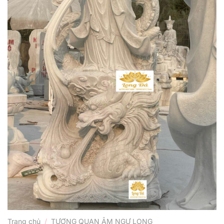
Trang chủ
/
TƯỢNG QUAN ÂM NGỰ LONG