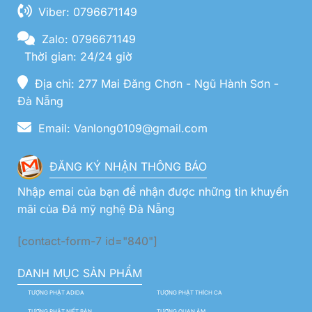
Viber: 0796671149
Zalo: 0796671149
Thời gian: 24/24 giờ
Địa chỉ: 277 Mai Đăng Chơn - Ngũ Hành Sơn -
Đà Nẵng
Email: Vanlong0109@gmail.com
ĐĂNG KÝ NHẬN THÔNG BÁO
Nhập emai của bạn để nhận được những tin khuyến
mãi của Đá mỹ nghệ Đà Nẵng
[contact-form-7 id="840"]
DANH MỤC SẢN PHẨM
TƯỢNG PHẬT ADIDA
TƯỢNG PHẬT THÍCH CA
TƯỢNG PHẬT NIẾT BÀN
TƯỢNG QUAN ÂM