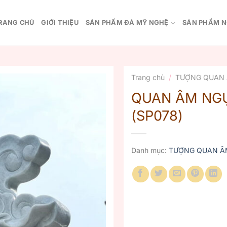
RANG CHỦ
GIỚI THIỆU
SẢN PHẨM ĐÁ MỸ NGHỆ
SẢN PHẨM N
Trang chủ
/
TƯỢNG QUAN 
QUAN ÂM NG
(SP078)
Danh mục:
TƯỢNG QUAN Â