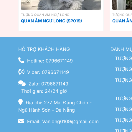
TƯỢNG QUAN ÂM NGỰ LONG
TƯỢNG QU
QUAN ÂM NGỰ LONG (SP019)
QUAN ÂM
HỖ TRỢ KHÁCH HÀNG
DANH M
TƯỢNG
Hotline: 0796671149
TƯỢNG 
Viber: 0796671149
TƯỢNG
Zalo: 0796671149
Thời gian: 24/24 giờ
TƯỢNG 
Địa chỉ: 277 Mai Đăng Chơn -
TƯỢNG 
Ngũ Hành Sơn - Đà Nẵng
TƯỢNG
Email: Vanlong0109@gmail.com
TƯỢNG 