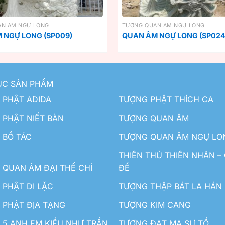
AN ÂM NGỰ LONG
TƯỢNG QUAN ÂM NGỰ LONG
 NGỰ LONG (SP009)
QUAN ÂM NGỰ LONG (SP024
ỤC SẢN PHẨM
 PHẬT ADIDA
TƯỢNG PHẬT THÍCH CA
PHẬT NIẾT BÀN
TƯỢNG QUAN ÂM
 BỒ TÁC
TƯỢNG QUAN ÂM NGỰ LO
THIÊN THỦ THIÊN NHÃN –
QUAN ÂM ĐẠI THẾ CHÍ
ĐỀ
PHẬT DI LẶC
TƯỢNG THẬP BÁT LA HÁN
 PHẬT ĐỊA TẠNG
TƯỢNG KIM CANG
5 ANH EM KIỀU NHƯ TRẦN
TƯỢNG ĐẠT MA SƯ TỔ