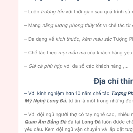
– Luôn
trường tồn
với thời gian sau quá trình sử 
– Mang
năng lượng phong thủy
tốt vì chế tác từ 
– Đa dạng về
kích thước, kèm màu sắc
Tượng Ph
– Chế tác theo
mọi mẫu mã
của khách hàng yêu
–
Giá cả phù hợp
với đa số các khách hàng ,…
Địa chỉ th
– Với kinh nghiệm hơn 10 năm chế tác
Tượng Ph
Mỹ Nghệ Long Đá.
tự tin là một trong những đơ
– Với đội ngũ người thợ có tay nghề cao, nhiề
Quan Âm Bằng Đá
đá tại
Long Đá
luôn được chế
yêu cầu. Kèm đội ngũ vận chuyển và lắp đặt tượ