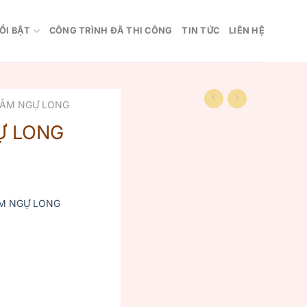
ỔI BẬT
CÔNG TRÌNH ĐÃ THI CÔNG
TIN TỨC
LIÊN HỆ
ÂM NGỰ LONG
Ự LONG
M NGỰ LONG