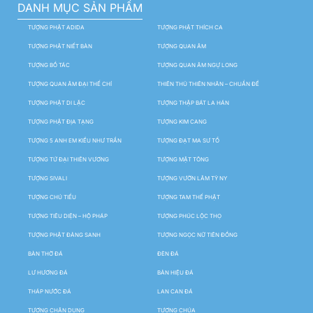
DANH MỤC SẢN PHẨM
TƯỢNG PHẬT ADIDA
TƯỢNG PHẬT THÍCH CA
TƯỢNG PHẬT NIẾT BÀN
TƯỢNG QUAN ÂM
TƯỢNG BỒ TÁC
TƯỢNG QUAN ÂM NGỰ LONG
TƯỢNG QUAN ÂM ĐẠI THẾ CHÍ
THIÊN THỦ THIÊN NHÃN – CHUẨN ĐỀ
TƯỢNG PHẬT DI LẶC
TƯỢNG THẬP BÁT LA HÁN
TƯỢNG PHẬT ĐỊA TẠNG
TƯỢNG KIM CANG
TƯỢNG 5 ANH EM KIỀU NHƯ TRẦN
TƯỢNG ĐẠT MA SƯ TỔ
TƯỢNG TỨ ĐẠI THIÊN VƯƠNG
TƯỢNG MẬT TÔNG
TƯỢNG SIVALI
TƯỢNG VƯỜN LÂM TỲ NY
TƯỢNG CHÚ TIỂU
TƯỢNG TAM THẾ PHẬT
TƯỢNG TIÊU DIỆN – HỘ PHÁP
TƯỢNG PHÚC LỘC THỌ
TƯỢNG PHẬT ĐẢNG SANH
TƯỢNG NGỌC NỮ TIÊN ĐỒNG
BÀN THỜ ĐÁ
ĐÈN ĐÁ
LƯ HƯƠNG ĐÁ
BẢN HIỆU ĐÁ
THÁP NƯỚC ĐÁ
LAN CAN ĐÁ
TƯỢNG CHÂN DUNG
TƯỢNG CHÚA