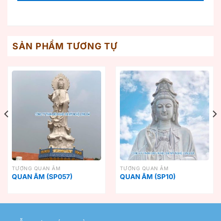
SẢN PHẨM TƯƠNG TỰ
TƯỢNG QUAN ÂM
TƯỢNG QUAN ÂM
QUAN ÂM (SP057)
QUAN ÂM (SP10)