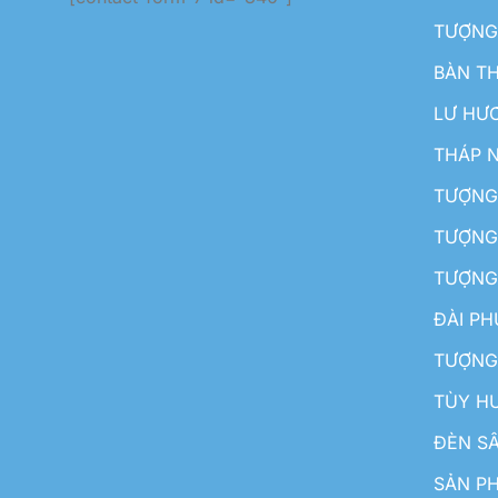
TƯỢNG
BÀN T
LƯ HƯ
THÁP 
TƯỢNG
TƯỢNG
TƯỢNG
ĐÀI P
TƯỢNG
TÙY H
ĐÈN S
SẢN PH