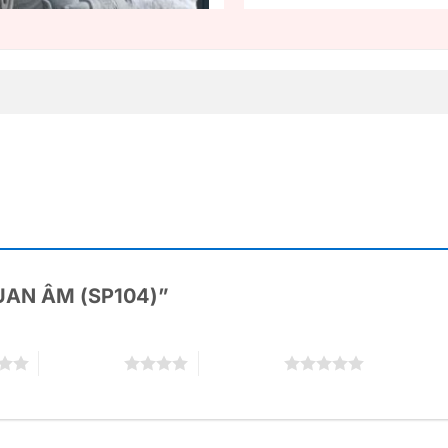
“QUAN ÂM (SP104)”
4 trên 5 sao
5 trên 5 sao