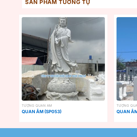
SẢN PHẨM TƯƠNG TỰ
TƯỢNG QUAN ÂM
TƯỢNG QU
QUAN ÂM (SP053)
QUAN ÂM