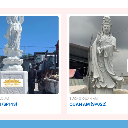
AN ÂM
TƯỢNG QUAN ÂM
 (SP143)
QUAN ÂM (SP022)