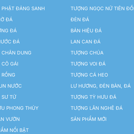
 PHẬT ĐẢNG SANH
TƯỢNG NGỌC NỮ TIÊN Đ
HỜ ĐÁ
ĐÈN ĐÁ
ƠNG ĐÁ
BẢN HIỆU ĐÁ
NƯỚC ĐÁ
LAN CAN ĐÁ
 CHÂN DUNG
TƯỢNG CHÚA
 CÔ GÁI
TƯỢNG VOI ĐÁ
 RỒNG
TƯỢNG CÁ HEO
HUN NƯỚC
LƯ HƯƠNG, ĐÈN BÀN, ĐÁ
 SƯ TỬ
TƯỢNG TỲ HƯU ĐÁ
ƯU PHONG THỦY
TƯỢNG LÂN NGHÊ ĐÁ
ÂN VƯỜN
SẢN PHẨM MỚI
ẨM NỔI BẬT