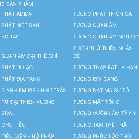
ỤC SẢN PHẨM
 PHẬT ADIDA
TƯỢNG PHẬT THÍCH CA
PHẬT NIẾT BÀN
TƯỢNG QUAN ÂM
 BỒ TÁC
TƯỢNG QUAN ÂM NGỰ LO
THIÊN THỦ THIÊN NHÃN –
QUAN ÂM ĐẠI THẾ CHÍ
ĐỀ
PHẬT DI LẶC
TƯỢNG THẬP BÁT LA HÁN
 PHẬT ĐỊA TẠNG
TƯỢNG KIM CANG
5 ANH EM KIỀU NHƯ TRẦN
TƯỢNG ĐẠT MA SƯ TỔ
TỨ ĐẠI THIÊN VƯƠNG
TƯỢNG MẬT TÔNG
SIVALI
TƯỢNG VƯỜN LÂM TỲ NY
 CHÚ TIỂU
TƯỢNG TAM THẾ PHẬT
TIÊU DIỆN – HỘ PHÁP
TƯỢNG PHÚC LỘC THỌ