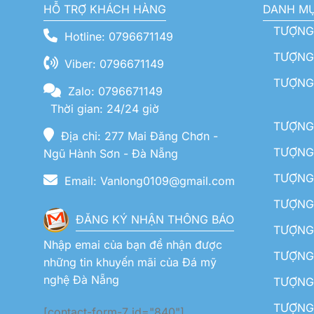
HỖ TRỢ KHÁCH HÀNG
DANH M
TƯỢNG
Hotline: 0796671149
TƯỢNG 
Viber: 0796671149
TƯỢNG
Zalo: 0796671149
Thời gian: 24/24 giờ
TƯỢNG 
Địa chỉ: 277 Mai Đăng Chơn -
TƯỢNG 
Ngũ Hành Sơn - Đà Nẵng
TƯỢNG
Email: Vanlong0109@gmail.com
TƯỢNG 
ĐĂNG KÝ NHẬN THÔNG BÁO
TƯỢNG 
Nhập emai của bạn để nhận được
TƯỢNG 
những tin khuyến mãi của Đá mỹ
nghệ Đà Nẵng
TƯỢNG
TƯỢNG 
[contact-form-7 id="840"]