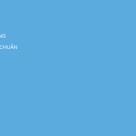
NG
 CHUẨN