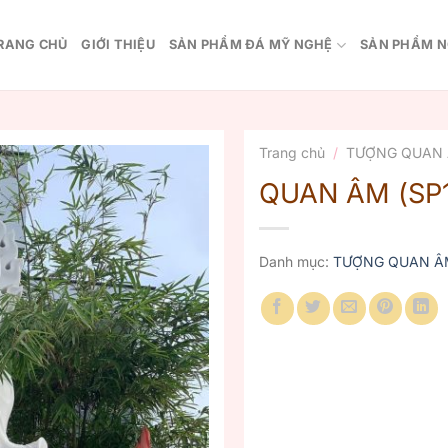
RANG CHỦ
GIỚI THIỆU
SẢN PHẨM ĐÁ MỸ NGHỆ
SẢN PHẨM N
Trang chủ
/
TƯỢNG QUAN
QUAN ÂM (SP
Danh mục:
TƯỢNG QUAN Â