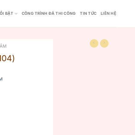
ỔI BẬT
CÔNG TRÌNH ĐÃ THI CÔNG
TIN TỨC
LIÊN HỆ
 ÂM
104)
M