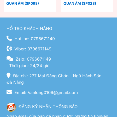
QUAN ÂM (SP098)
QUAN ÂM (SP028)
HỖ TRỢ KHÁCH HÀNG
Hotline: 0796671149
Viber: 0796671149
Zalo: 0796671149
Thời gian: 24/24 giờ
Địa chỉ: 277 Mai Đăng Chơn - Ngũ Hành Sơn -
Đà Nẵng
Email: Vanlong0109@gmail.com
ĐĂNG KÝ NHẬN THÔNG BÁO
Nhập emai của bạn để nhận được những tin khuyến