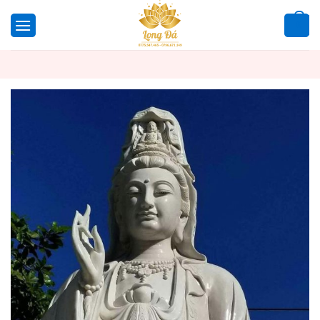
Bỏ
qua
0
nội
dung