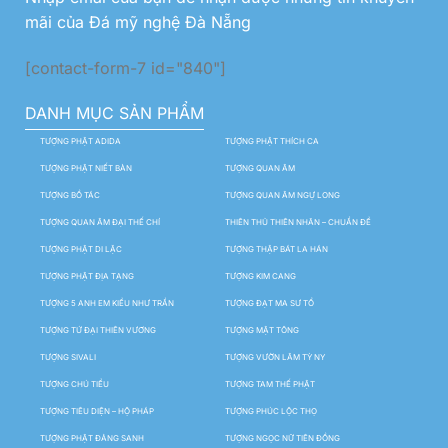
mãi của Đá mỹ nghệ Đà Nẵng
[contact-form-7 id="840"]
DANH MỤC SẢN PHẨM
TƯỢNG PHẬT ADIDA
TƯỢNG PHẬT THÍCH CA
TƯỢNG PHẬT NIẾT BÀN
TƯỢNG QUAN ÂM
TƯỢNG BỒ TÁC
TƯỢNG QUAN ÂM NGỰ LONG
TƯỢNG QUAN ÂM ĐẠI THẾ CHÍ
THIÊN THỦ THIÊN NHÃN – CHUẨN ĐỀ
TƯỢNG PHẬT DI LẶC
TƯỢNG THẬP BÁT LA HÁN
TƯỢNG PHẬT ĐỊA TẠNG
TƯỢNG KIM CANG
TƯỢNG 5 ANH EM KIỀU NHƯ TRẦN
TƯỢNG ĐẠT MA SƯ TỔ
TƯỢNG TỨ ĐẠI THIÊN VƯƠNG
TƯỢNG MẬT TÔNG
TƯỢNG SIVALI
TƯỢNG VƯỜN LÂM TỲ NY
TƯỢNG CHÚ TIỂU
TƯỢNG TAM THẾ PHẬT
TƯỢNG TIÊU DIỆN – HỘ PHÁP
TƯỢNG PHÚC LỘC THỌ
TƯỢNG PHẬT ĐẢNG SANH
TƯỢNG NGỌC NỮ TIÊN ĐỒNG