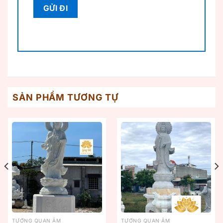
SẢN PHẨM TƯƠNG TỰ
TƯỢNG QUAN ÂM
TƯỢNG QUAN ÂM