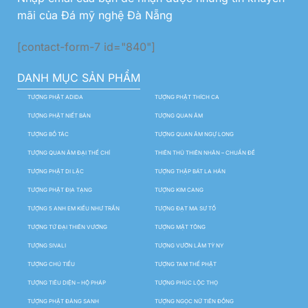
mãi của Đá mỹ nghệ Đà Nẵng
[contact-form-7 id="840"]
DANH MỤC SẢN PHẨM
TƯỢNG PHẬT ADIDA
TƯỢNG PHẬT THÍCH CA
TƯỢNG PHẬT NIẾT BÀN
TƯỢNG QUAN ÂM
TƯỢNG BỒ TÁC
TƯỢNG QUAN ÂM NGỰ LONG
TƯỢNG QUAN ÂM ĐẠI THẾ CHÍ
THIÊN THỦ THIÊN NHÃN – CHUẨN ĐỀ
TƯỢNG PHẬT DI LẶC
TƯỢNG THẬP BÁT LA HÁN
TƯỢNG PHẬT ĐỊA TẠNG
TƯỢNG KIM CANG
TƯỢNG 5 ANH EM KIỀU NHƯ TRẦN
TƯỢNG ĐẠT MA SƯ TỔ
TƯỢNG TỨ ĐẠI THIÊN VƯƠNG
TƯỢNG MẬT TÔNG
TƯỢNG SIVALI
TƯỢNG VƯỜN LÂM TỲ NY
TƯỢNG CHÚ TIỂU
TƯỢNG TAM THẾ PHẬT
TƯỢNG TIÊU DIỆN – HỘ PHÁP
TƯỢNG PHÚC LỘC THỌ
TƯỢNG PHẬT ĐẢNG SANH
TƯỢNG NGỌC NỮ TIÊN ĐỒNG