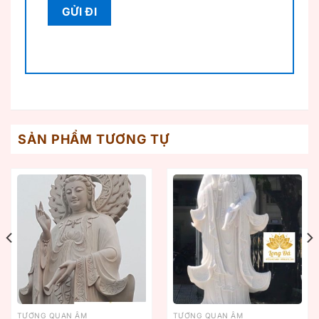
SẢN PHẨM TƯƠNG TỰ
TƯỢNG QUAN ÂM
TƯỢNG QUAN ÂM