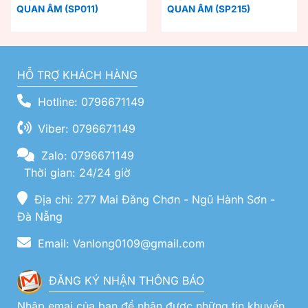
QUAN ÂM (SP011)
QUAN ÂM (SP215)
HỖ TRỢ KHÁCH HÀNG
Hotline: 0796671149
Viber: 0796671149
Zalo: 0796671149
Thời gian: 24/24 giờ
Địa chỉ: 277 Mai Đăng Chơn - Ngũ Hành Sơn -
Đà Nẵng
Email: Vanlong0109@gmail.com
ĐĂNG KÝ NHẬN THÔNG BÁO
Nhập emai của bạn để nhận được những tin khuyến