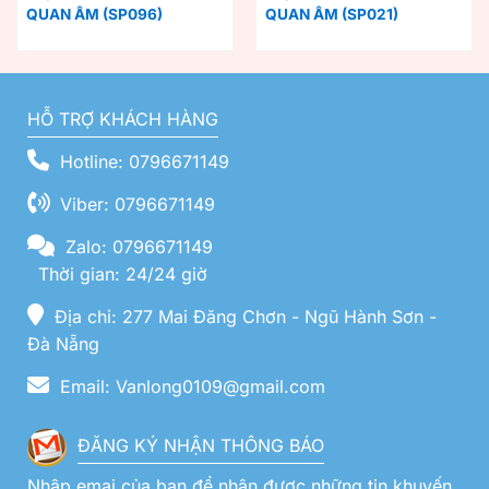
QUAN ÂM (SP096)
QUAN ÂM (SP021)
HỖ TRỢ KHÁCH HÀNG
Hotline: 0796671149
Viber: 0796671149
Zalo: 0796671149
Thời gian: 24/24 giờ
Địa chỉ: 277 Mai Đăng Chơn - Ngũ Hành Sơn -
Đà Nẵng
Email: Vanlong0109@gmail.com
ĐĂNG KÝ NHẬN THÔNG BÁO
Nhập emai của bạn để nhận được những tin khuyến