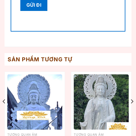
SẢN PHẨM TƯƠNG TỰ
TƯỢNG QUAN ÂM
TƯỢNG QUAN ÂM