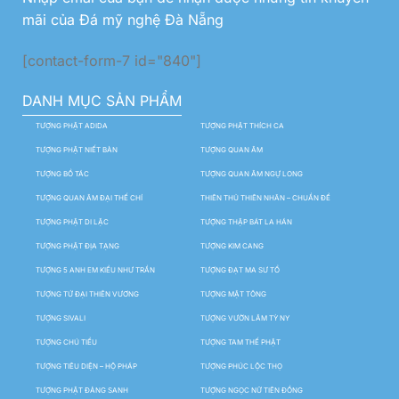
mãi của Đá mỹ nghệ Đà Nẵng
[contact-form-7 id="840"]
DANH MỤC SẢN PHẨM
TƯỢNG PHẬT ADIDA
TƯỢNG PHẬT THÍCH CA
TƯỢNG PHẬT NIẾT BÀN
TƯỢNG QUAN ÂM
TƯỢNG BỒ TÁC
TƯỢNG QUAN ÂM NGỰ LONG
TƯỢNG QUAN ÂM ĐẠI THẾ CHÍ
THIÊN THỦ THIÊN NHÃN – CHUẨN ĐỀ
TƯỢNG PHẬT DI LẶC
TƯỢNG THẬP BÁT LA HÁN
TƯỢNG PHẬT ĐỊA TẠNG
TƯỢNG KIM CANG
TƯỢNG 5 ANH EM KIỀU NHƯ TRẦN
TƯỢNG ĐẠT MA SƯ TỔ
TƯỢNG TỨ ĐẠI THIÊN VƯƠNG
TƯỢNG MẬT TÔNG
TƯỢNG SIVALI
TƯỢNG VƯỜN LÂM TỲ NY
TƯỢNG CHÚ TIỂU
TƯỢNG TAM THẾ PHẬT
TƯỢNG TIÊU DIỆN – HỘ PHÁP
TƯỢNG PHÚC LỘC THỌ
TƯỢNG PHẬT ĐẢNG SANH
TƯỢNG NGỌC NỮ TIÊN ĐỒNG