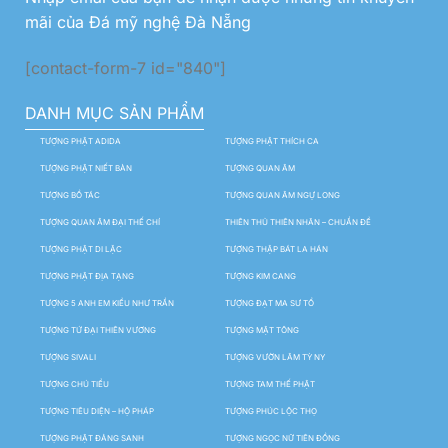
mãi của Đá mỹ nghệ Đà Nẵng
[contact-form-7 id="840"]
DANH MỤC SẢN PHẨM
TƯỢNG PHẬT ADIDA
TƯỢNG PHẬT THÍCH CA
TƯỢNG PHẬT NIẾT BÀN
TƯỢNG QUAN ÂM
TƯỢNG BỒ TÁC
TƯỢNG QUAN ÂM NGỰ LONG
TƯỢNG QUAN ÂM ĐẠI THẾ CHÍ
THIÊN THỦ THIÊN NHÃN – CHUẨN ĐỀ
TƯỢNG PHẬT DI LẶC
TƯỢNG THẬP BÁT LA HÁN
TƯỢNG PHẬT ĐỊA TẠNG
TƯỢNG KIM CANG
TƯỢNG 5 ANH EM KIỀU NHƯ TRẦN
TƯỢNG ĐẠT MA SƯ TỔ
TƯỢNG TỨ ĐẠI THIÊN VƯƠNG
TƯỢNG MẬT TÔNG
TƯỢNG SIVALI
TƯỢNG VƯỜN LÂM TỲ NY
TƯỢNG CHÚ TIỂU
TƯỢNG TAM THẾ PHẬT
TƯỢNG TIÊU DIỆN – HỘ PHÁP
TƯỢNG PHÚC LỘC THỌ
TƯỢNG PHẬT ĐẢNG SANH
TƯỢNG NGỌC NỮ TIÊN ĐỒNG