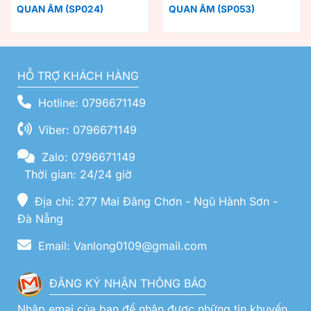
QUAN ÂM (SP024)
QUAN ÂM (SP053)
HỖ TRỢ KHÁCH HÀNG
Hotline: 0796671149
Viber: 0796671149
Zalo: 0796671149
Thời gian: 24/24 giờ
Địa chỉ: 277 Mai Đăng Chơn - Ngũ Hành Sơn -
Đà Nẵng
Email: Vanlong0109@gmail.com
ĐĂNG KÝ NHẬN THÔNG BÁO
Nhập emai của bạn để nhận được những tin khuyến