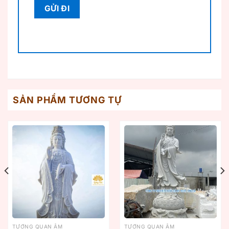
SẢN PHẨM TƯƠNG TỰ
TƯỢNG QUAN ÂM
TƯỢNG QUAN ÂM