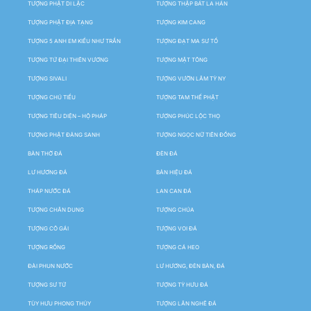
TƯỢNG PHẬT DI LẶC
TƯỢNG THẬP BÁT LA HÁN
TƯỢNG PHẬT ĐỊA TẠNG
TƯỢNG KIM CANG
TƯỢNG 5 ANH EM KIỀU NHƯ TRẦN
TƯỢNG ĐẠT MA SƯ TỔ
TƯỢNG TỨ ĐẠI THIÊN VƯƠNG
TƯỢNG MẬT TÔNG
TƯỢNG SIVALI
TƯỢNG VƯỜN LÂM TỲ NY
TƯỢNG CHÚ TIỂU
TƯỢNG TAM THẾ PHẬT
TƯỢNG TIÊU DIỆN – HỘ PHÁP
TƯỢNG PHÚC LỘC THỌ
TƯỢNG PHẬT ĐẢNG SANH
TƯỢNG NGỌC NỮ TIÊN ĐỒNG
BÀN THỜ ĐÁ
ĐÈN ĐÁ
LƯ HƯƠNG ĐÁ
BẢN HIỆU ĐÁ
THÁP NƯỚC ĐÁ
LAN CAN ĐÁ
TƯỢNG CHÂN DUNG
TƯỢNG CHÚA
TƯỢNG CÔ GÁI
TƯỢNG VOI ĐÁ
TƯỢNG RỒNG
TƯỢNG CÁ HEO
ĐÀI PHUN NƯỚC
LƯ HƯƠNG, ĐÈN BÀN, ĐÁ
TƯỢNG SƯ TỬ
TƯỢNG TỲ HƯU ĐÁ
TÙY HƯU PHONG THỦY
TƯỢNG LÂN NGHÊ ĐÁ