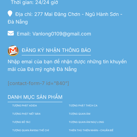
Thời gian: 24/24 giờ
Địa chỉ: 277 Mai Đăng Chơn - Ngũ Hành Sơn -
Đà Nẵng
Email: Vanlong0109@gmail.com
ĐĂNG KÝ NHẬN THÔNG BÁO
Nhập emai của bạn để nhận được những tin khuyến
mãi của Đá mỹ nghệ Đà Nẵng
[contact-form-7 id="840"]
DANH MỤC SẢN PHẨM
TƯỢNG PHẬT ADIDA
TƯỢNG PHẬT THÍCH CA
TƯỢNG PHẬT NIẾT BÀN
TƯỢNG QUAN ÂM
TƯỢNG BỒ TÁC
TƯỢNG QUAN ÂM NGỰ LONG
TƯỢNG QUAN ÂM ĐẠI THẾ CHÍ
THIÊN THỦ THIÊN NHÃN – CHUẨN ĐỀ