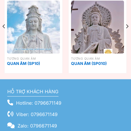
TƯỢNG QUAN ÂM
TƯỢNG QUAN ÂM
QUAN ÂM (SP10)
QUAN ÂM (SP010)
HỖ TRỢ KHÁCH HÀNG
Hotline: 0796671149
Viber: 0796671149
Zalo: 0796671149