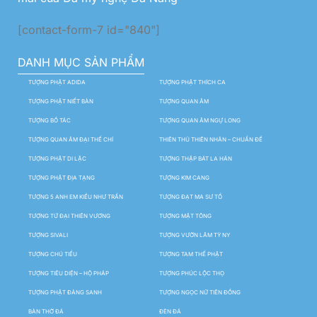
[contact-form-7 id="840"]
DANH MỤC SẢN PHẨM
TƯỢNG PHẬT ADIDA
TƯỢNG PHẬT THÍCH CA
TƯỢNG PHẬT NIẾT BÀN
TƯỢNG QUAN ÂM
TƯỢNG BỒ TÁC
TƯỢNG QUAN ÂM NGỰ LONG
TƯỢNG QUAN ÂM ĐẠI THẾ CHÍ
THIÊN THỦ THIÊN NHÃN – CHUẨN ĐỀ
TƯỢNG PHẬT DI LẶC
TƯỢNG THẬP BÁT LA HÁN
TƯỢNG PHẬT ĐỊA TẠNG
TƯỢNG KIM CANG
TƯỢNG 5 ANH EM KIỀU NHƯ TRẦN
TƯỢNG ĐẠT MA SƯ TỔ
TƯỢNG TỨ ĐẠI THIÊN VƯƠNG
TƯỢNG MẬT TÔNG
TƯỢNG SIVALI
TƯỢNG VƯỜN LÂM TỲ NY
TƯỢNG CHÚ TIỂU
TƯỢNG TAM THẾ PHẬT
TƯỢNG TIÊU DIỆN – HỘ PHÁP
TƯỢNG PHÚC LỘC THỌ
TƯỢNG PHẬT ĐẢNG SANH
TƯỢNG NGỌC NỮ TIÊN ĐỒNG
BÀN THỜ ĐÁ
ĐÈN ĐÁ