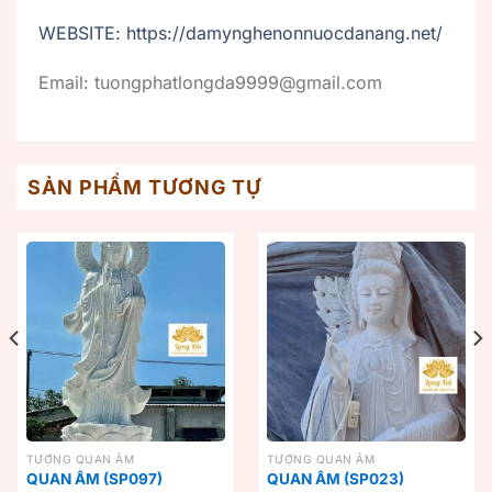
WEBSITE: https://damynghenonnuocdanang.net/
Email: tuongphatlongda9999@gmail.com
SẢN PHẨM TƯƠNG TỰ
TƯỢNG QUAN ÂM
TƯỢNG QUAN ÂM
QUAN ÂM (SP097)
QUAN ÂM (SP023)