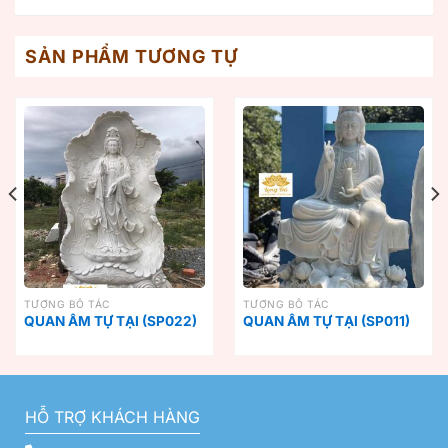
SẢN PHẨM TƯƠNG TỰ
TƯỢNG BỒ TÁC
TƯỢNG BỒ TÁC
QUAN ÂM TỰ TẠI (SP022)
QUAN ÂM TỰ TẠI (SP011)
HỖ TRỢ KHÁCH HÀNG