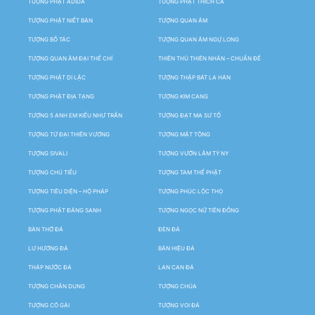
TƯỢNG PHẬT ADIDA
TƯỢNG PHẬT THÍCH CA
TƯỢNG PHẬT NIẾT BÀN
TƯỢNG QUAN ÂM
TƯỢNG BỒ TÁC
TƯỢNG QUAN ÂM NGỰ LONG
TƯỢNG QUAN ÂM ĐẠI THẾ CHÍ
THIÊN THỦ THIÊN NHÃN – CHUẨN ĐỀ
TƯỢNG PHẬT DI LẶC
TƯỢNG THẬP BÁT LA HÁN
TƯỢNG PHẬT ĐỊA TẠNG
TƯỢNG KIM CANG
TƯỢNG 5 ANH EM KIỀU NHƯ TRẦN
TƯỢNG ĐẠT MA SƯ TỔ
TƯỢNG TỨ ĐẠI THIÊN VƯƠNG
TƯỢNG MẬT TÔNG
TƯỢNG SIVALI
TƯỢNG VƯỜN LÂM TỲ NY
TƯỢNG CHÚ TIỂU
TƯỢNG TAM THẾ PHẬT
TƯỢNG TIÊU DIỆN – HỘ PHÁP
TƯỢNG PHÚC LỘC THỌ
TƯỢNG PHẬT ĐẢNG SANH
TƯỢNG NGỌC NỮ TIÊN ĐỒNG
BÀN THỜ ĐÁ
ĐÈN ĐÁ
LƯ HƯƠNG ĐÁ
BẢN HIỆU ĐÁ
THÁP NƯỚC ĐÁ
LAN CAN ĐÁ
TƯỢNG CHÂN DUNG
TƯỢNG CHÚA
TƯỢNG CÔ GÁI
TƯỢNG VOI ĐÁ