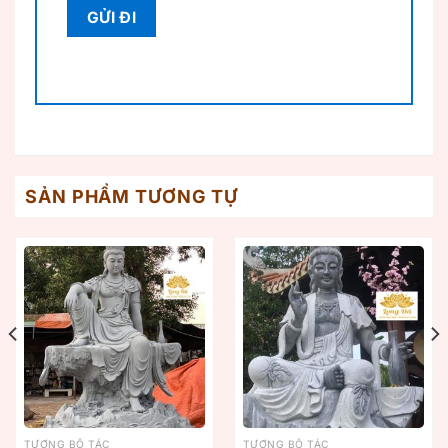
SẢN PHẨM TƯƠNG TỰ
TƯỢNG BỒ TÁC
TƯỢNG BỒ TÁC