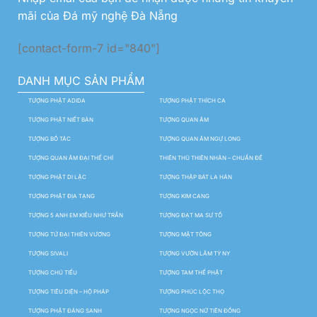
mãi của Đá mỹ nghệ Đà Nẵng
[contact-form-7 id="840"]
DANH MỤC SẢN PHẨM
TƯỢNG PHẬT ADIDA
TƯỢNG PHẬT THÍCH CA
TƯỢNG PHẬT NIẾT BÀN
TƯỢNG QUAN ÂM
TƯỢNG BỒ TÁC
TƯỢNG QUAN ÂM NGỰ LONG
TƯỢNG QUAN ÂM ĐẠI THẾ CHÍ
THIÊN THỦ THIÊN NHÃN – CHUẨN ĐỀ
TƯỢNG PHẬT DI LẶC
TƯỢNG THẬP BÁT LA HÁN
TƯỢNG PHẬT ĐỊA TẠNG
TƯỢNG KIM CANG
TƯỢNG 5 ANH EM KIỀU NHƯ TRẦN
TƯỢNG ĐẠT MA SƯ TỔ
TƯỢNG TỨ ĐẠI THIÊN VƯƠNG
TƯỢNG MẬT TÔNG
TƯỢNG SIVALI
TƯỢNG VƯỜN LÂM TỲ NY
TƯỢNG CHÚ TIỂU
TƯỢNG TAM THẾ PHẬT
TƯỢNG TIÊU DIỆN – HỘ PHÁP
TƯỢNG PHÚC LỘC THỌ
TƯỢNG PHẬT ĐẢNG SANH
TƯỢNG NGỌC NỮ TIÊN ĐỒNG