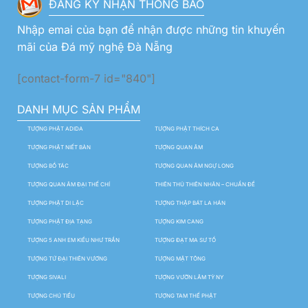
ĐĂNG KÝ NHẬN THÔNG BÁO
Nhập emai của bạn để nhận được những tin khuyến
mãi của Đá mỹ nghệ Đà Nẵng
[contact-form-7 id="840"]
DANH MỤC SẢN PHẨM
TƯỢNG PHẬT ADIDA
TƯỢNG PHẬT THÍCH CA
TƯỢNG PHẬT NIẾT BÀN
TƯỢNG QUAN ÂM
TƯỢNG BỒ TÁC
TƯỢNG QUAN ÂM NGỰ LONG
TƯỢNG QUAN ÂM ĐẠI THẾ CHÍ
THIÊN THỦ THIÊN NHÃN – CHUẨN ĐỀ
TƯỢNG PHẬT DI LẶC
TƯỢNG THẬP BÁT LA HÁN
TƯỢNG PHẬT ĐỊA TẠNG
TƯỢNG KIM CANG
TƯỢNG 5 ANH EM KIỀU NHƯ TRẦN
TƯỢNG ĐẠT MA SƯ TỔ
TƯỢNG TỨ ĐẠI THIÊN VƯƠNG
TƯỢNG MẬT TÔNG
TƯỢNG SIVALI
TƯỢNG VƯỜN LÂM TỲ NY
TƯỢNG CHÚ TIỂU
TƯỢNG TAM THẾ PHẬT