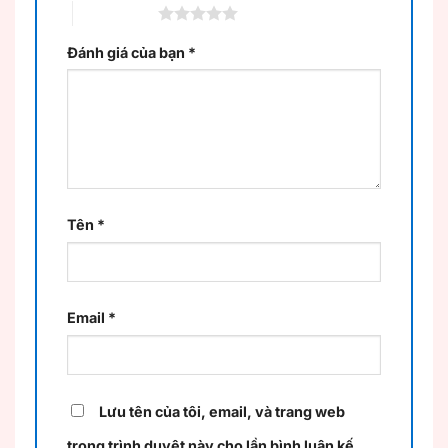
5 trên 5 sao
Đánh giá của bạn
*
Tên
*
Email
*
Lưu tên của tôi, email, và trang web
trong trình duyệt này cho lần bình luận kế