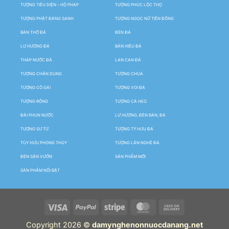
TƯỢNG TIÊU DIỆN – HỘ PHÁP
TƯỢNG PHÚC LỘC THỌ
TƯỢNG PHẬT ĐẢNG SANH
TƯỢNG NGỌC NỮ TIÊN ĐỒNG
BÀN THỜ ĐÁ
ĐÈN ĐÁ
LƯ HƯƠNG ĐÁ
BẢN HIỆU ĐÁ
THÁP NƯỚC ĐÁ
LAN CAN ĐÁ
TƯỢNG CHÂN DUNG
TƯỢNG CHÚA
TƯỢNG CÔ GÁI
TƯỢNG VOI ĐÁ
TƯỢNG RỒNG
TƯỢNG CÁ HEO
ĐÀI PHUN NƯỚC
LƯ HƯƠNG, ĐÈN BÀN, ĐÁ
TƯỢNG SƯ TỬ
TƯỢNG TỲ HƯU ĐÁ
TÙY HƯU PHONG THỦY
TƯỢNG LÂN NGHÊ ĐÁ
ĐÈN SÂN VƯỜN
SẢN PHẨM MỚI
SẢN PHẨM NỔI BẬT
Copyright 2026 ©
damynghenonnuocdanang.net