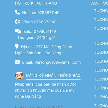
HỖ TRỢ KHÁCH HÀNG
DANH M
TƯỢNG
Hotline: 0796671149
TƯỢNG 
Viber: 0796671149
TƯỢNG
Zalo: 0796671149
Thời gian: 24/24 giờ
TƯỢNG 
Địa chỉ: 277 Mai Đăng Chơn -
TƯỢNG 
Ngũ Hành Sơn - Đà Nẵng
TƯỢNG
Email: Vanlong0109@gmail.com
TƯỢNG 
ĐĂNG KÝ NHẬN THÔNG BÁO
TƯỢNG 
Nhập emai của bạn để nhận được
TƯỢNG 
những tin khuyến mãi của Đá mỹ
nghệ Đà Nẵng
TƯỢNG
TƯỢNG 
[contact-form-7 id="840"]