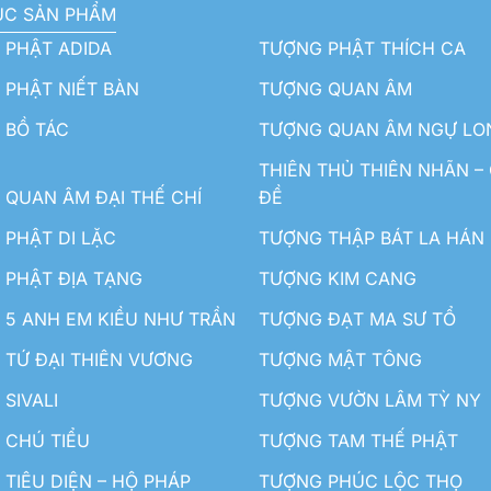
ỤC SẢN PHẨM
 PHẬT ADIDA
TƯỢNG PHẬT THÍCH CA
PHẬT NIẾT BÀN
TƯỢNG QUAN ÂM
 BỒ TÁC
TƯỢNG QUAN ÂM NGỰ LO
THIÊN THỦ THIÊN NHÃN –
QUAN ÂM ĐẠI THẾ CHÍ
ĐỀ
PHẬT DI LẶC
TƯỢNG THẬP BÁT LA HÁN
 PHẬT ĐỊA TẠNG
TƯỢNG KIM CANG
5 ANH EM KIỀU NHƯ TRẦN
TƯỢNG ĐẠT MA SƯ TỔ
TỨ ĐẠI THIÊN VƯƠNG
TƯỢNG MẬT TÔNG
SIVALI
TƯỢNG VƯỜN LÂM TỲ NY
 CHÚ TIỂU
TƯỢNG TAM THẾ PHẬT
TIÊU DIỆN – HỘ PHÁP
TƯỢNG PHÚC LỘC THỌ