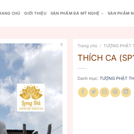
RANG CHỦ
GIỚI THIỆU
SẢN PHẨM ĐÁ MỸ NGHỆ
SẢN PHẨM N
Trang chủ
/
TƯỢNG PHẬT 
THÍCH CA (SP
Danh mục:
TƯỢNG PHẬT TH