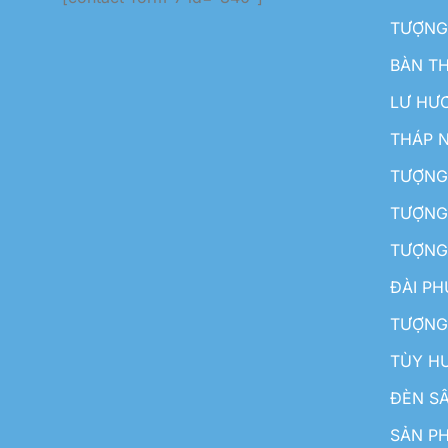
TƯỢNG
BÀN T
LƯ HƯ
THÁP 
TƯỢNG
TƯỢNG
TƯỢNG
ĐÀI P
TƯỢNG
TÙY H
ĐÈN S
SẢN PH