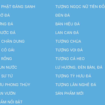
 PHẬT ĐẢNG SANH
TƯỢNG NGỌC NỮ TIÊN Đ
HỜ ĐÁ
ĐÈN ĐÁ
ƠNG ĐÁ
BẢN HIỆU ĐÁ
NƯỚC ĐÁ
LAN CAN ĐÁ
 CHÂN DUNG
TƯỢNG CHÚA
 CÔ GÁI
TƯỢNG VOI ĐÁ
 RỒNG
TƯỢNG CÁ HEO
HUN NƯỚC
LƯ HƯƠNG, ĐÈN BÀN, ĐÁ
 SƯ TỬ
TƯỢNG TỲ HƯU ĐÁ
ƯU PHONG THỦY
TƯỢNG LÂN NGHÊ ĐÁ
ÂN VƯỜN
SẢN PHẨM MỚI
ẨM NỔI BẬT