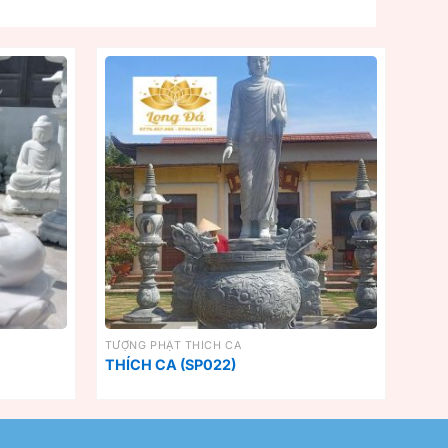
TƯỢNG PHẬT THÍCH CA
THÍCH CA (SP022)