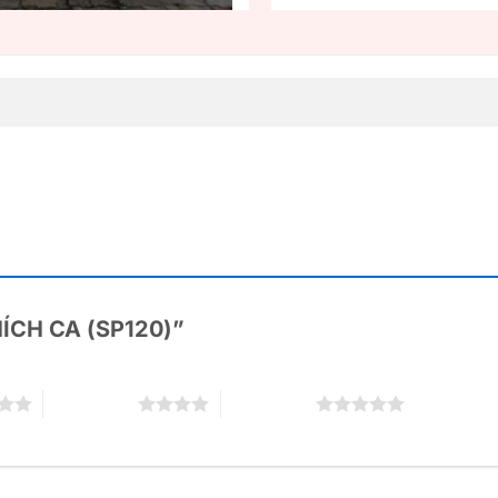
THÍCH CA (SP120)”
4 trên 5 sao
5 trên 5 sao