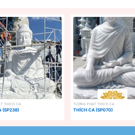
T THÍCH CA
TƯỢNG PHẬT THÍCH CA
 (SP238)
THÍCH CA (SP070)