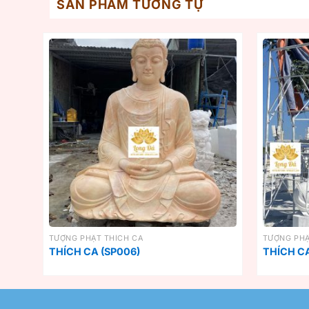
SẢN PHẨM TƯƠNG TỰ
TƯỢNG PHẬT THÍCH CA
TƯỢNG PHẬ
THÍCH CA (SP006)
THÍCH CA