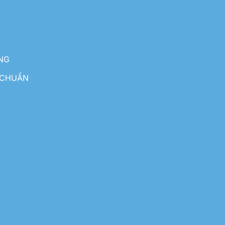
NG
 CHUẨN