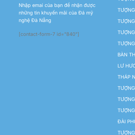
Nhập emai của bạn để nhận được
TƯỢNG 
những tin khuyến mãi của Đá mỹ
nghệ Đà Nẵng
TƯỢNG
TƯỢNG 
[contact-form-7 id="840"]
TƯỢNG
BÀN T
LƯ HƯ
THÁP 
TƯỢNG
TƯỢNG
TƯỢNG
ĐÀI P
TƯỢNG