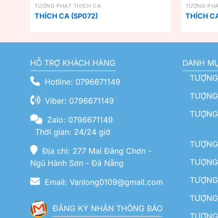
TƯỢNG PHẬT THÍCH CA
TƯỢNG PHẬ
THÍCH CA (SP072)
THÍCH CA
HỖ TRỢ KHÁCH HÀNG
DANH M
TƯỢNG
Hotline: 0796671149
TƯỢNG 
Viber: 0796671149
TƯỢNG
Zalo: 0796671149
Thời gian: 24/24 giờ
TƯỢNG 
Địa chỉ: 277 Mai Đăng Chơn -
TƯỢNG 
Ngũ Hành Sơn - Đà Nẵng
TƯỢNG
Email: Vanlong0109@gmail.com
TƯỢNG 
ĐĂNG KÝ NHẬN THÔNG BÁO
TƯỢNG 