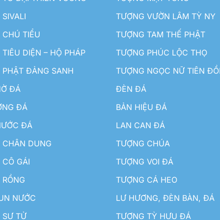
SIVALI
TƯỢNG VƯỜN LÂM TỲ NY
 CHÚ TIỂU
TƯỢNG TAM THẾ PHẬT
TIÊU DIỆN – HỘ PHÁP
TƯỢNG PHÚC LỘC THỌ
 PHẬT ĐẢNG SANH
TƯỢNG NGỌC NỮ TIÊN Đ
HỜ ĐÁ
ĐÈN ĐÁ
ƠNG ĐÁ
BẢN HIỆU ĐÁ
NƯỚC ĐÁ
LAN CAN ĐÁ
 CHÂN DUNG
TƯỢNG CHÚA
 CÔ GÁI
TƯỢNG VOI ĐÁ
 RỒNG
TƯỢNG CÁ HEO
HUN NƯỚC
LƯ HƯƠNG, ĐÈN BÀN, ĐÁ
 SƯ TỬ
TƯỢNG TỲ HƯU ĐÁ