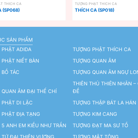
T THÍCH CA
TƯỢNG PHẬT THÍCH CA
 (SP068)
THÍCH CA (SP018)
ỤC SẢN PHẨM
 PHẬT ADIDA
TƯỢNG PHẬT THÍCH CA
PHẬT NIẾT BÀN
TƯỢNG QUAN ÂM
 BỒ TÁC
TƯỢNG QUAN ÂM NGỰ LO
THIÊN THỦ THIÊN NHÃN –
QUAN ÂM ĐẠI THẾ CHÍ
ĐỀ
PHẬT DI LẶC
TƯỢNG THẬP BÁT LA HÁN
 PHẬT ĐỊA TẠNG
TƯỢNG KIM CANG
5 ANH EM KIỀU NHƯ TRẦN
TƯỢNG ĐẠT MA SƯ TỔ
TỨ ĐẠI THIÊN VƯƠNG
TƯỢNG MẬT TÔNG