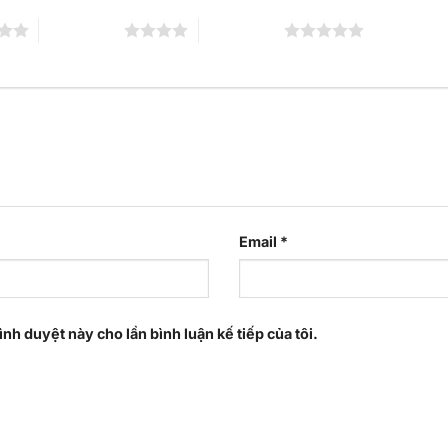
4 trên 5 sao
5 trên 5 sao
Email
*
ình duyệt này cho lần bình luận kế tiếp của tôi.