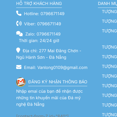
HỖ TRỢ KHÁCH HÀNG
DANH M
TƯỢNG
Hotline: 0796671149
TƯỢNG 
Viber: 0796671149
TƯỢNG
Zalo: 0796671149
Thời gian: 24/24 giờ
TƯỢNG 
Địa chỉ: 277 Mai Đăng Chơn -
TƯỢNG 
Ngũ Hành Sơn - Đà Nẵng
TƯỢNG
Email: Vanlong0109@gmail.com
TƯỢNG 
ĐĂNG KÝ NHẬN THÔNG BÁO
TƯỢNG 
Nhập emai của bạn để nhận được
TƯỢNG 
những tin khuyến mãi của Đá mỹ
nghệ Đà Nẵng
TƯỢNG
TƯỢNG 
[contact-form-7 id="840"]