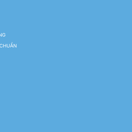
NG
 CHUẨN