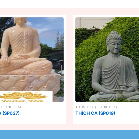
T THÍCH CA
TƯỢNG PHẬT THÍCH CA
 (SP027)
THÍCH CA (SP019)