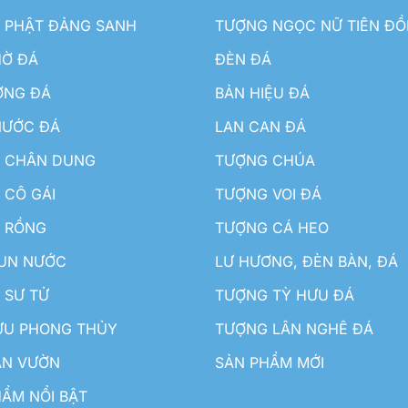
 PHẬT ĐẢNG SANH
TƯỢNG NGỌC NỮ TIÊN Đ
HỜ ĐÁ
ĐÈN ĐÁ
ƠNG ĐÁ
BẢN HIỆU ĐÁ
NƯỚC ĐÁ
LAN CAN ĐÁ
 CHÂN DUNG
TƯỢNG CHÚA
 CÔ GÁI
TƯỢNG VOI ĐÁ
 RỒNG
TƯỢNG CÁ HEO
HUN NƯỚC
LƯ HƯƠNG, ĐÈN BÀN, ĐÁ
 SƯ TỬ
TƯỢNG TỲ HƯU ĐÁ
ƯU PHONG THỦY
TƯỢNG LÂN NGHÊ ĐÁ
ÂN VƯỜN
SẢN PHẨM MỚI
ẨM NỔI BẬT