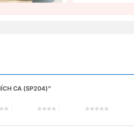
THÍCH CA (SP204)”
4 trên 5 sao
5 trên 5 sao