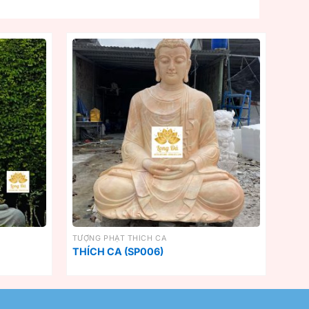
TƯỢNG PHẬT THÍCH CA
THÍCH CA (SP006)