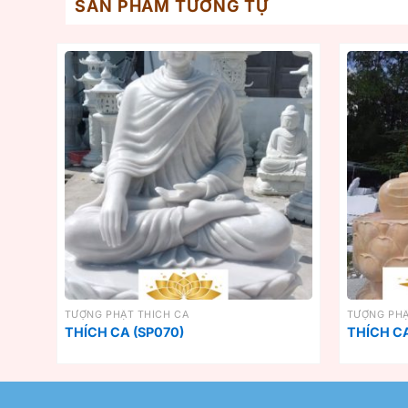
SẢN PHẨM TƯƠNG TỰ
TƯỢNG PHẬT THÍCH CA
TƯỢNG PHẬ
THÍCH CA (SP070)
THÍCH CA