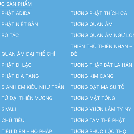
ỤC SẢN PHẨM
 PHẬT ADIDA
TƯỢNG PHẬT THÍCH CA
PHẬT NIẾT BÀN
TƯỢNG QUAN ÂM
 BỒ TÁC
TƯỢNG QUAN ÂM NGỰ LO
THIÊN THỦ THIÊN NHÃN –
QUAN ÂM ĐẠI THẾ CHÍ
ĐỀ
PHẬT DI LẶC
TƯỢNG THẬP BÁT LA HÁN
 PHẬT ĐỊA TẠNG
TƯỢNG KIM CANG
5 ANH EM KIỀU NHƯ TRẦN
TƯỢNG ĐẠT MA SƯ TỔ
TỨ ĐẠI THIÊN VƯƠNG
TƯỢNG MẬT TÔNG
SIVALI
TƯỢNG VƯỜN LÂM TỲ NY
 CHÚ TIỂU
TƯỢNG TAM THẾ PHẬT
TIÊU DIỆN – HỘ PHÁP
TƯỢNG PHÚC LỘC THỌ