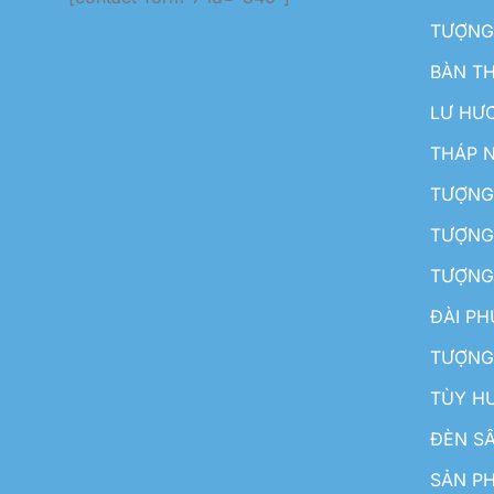
TƯỢNG
BÀN T
LƯ HƯ
THÁP 
TƯỢNG
TƯỢNG
TƯỢNG
ĐÀI P
TƯỢNG
TÙY H
ĐÈN S
SẢN PH