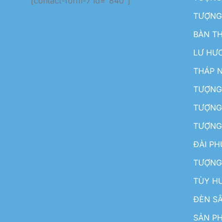
[contact-form-7 id="840"]
TƯỢNG
BÀN T
LƯ HƯ
THÁP 
TƯỢNG
TƯỢNG
TƯỢNG
ĐÀI P
TƯỢNG
TÙY H
ĐÈN S
SẢN PH