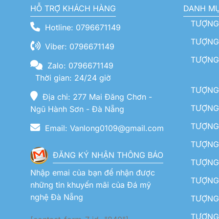
HỖ TRỢ KHÁCH HÀNG
DANH M
TƯỢNG
Hotline: 0796671149
TƯỢNG 
Viber: 0796671149
TƯỢNG
Zalo: 0796671149
Thời gian: 24/24 giờ
TƯỢNG 
Địa chỉ: 277 Mai Đăng Chơn -
TƯỢNG 
Ngũ Hành Sơn - Đà Nẵng
TƯỢNG
Email: Vanlong0109@gmail.com
TƯỢNG 
ĐĂNG KÝ NHẬN THÔNG BÁO
TƯỢNG 
Nhập emai của bạn để nhận được
TƯỢNG 
những tin khuyến mãi của Đá mỹ
nghệ Đà Nẵng
TƯỢNG
TƯỢNG 