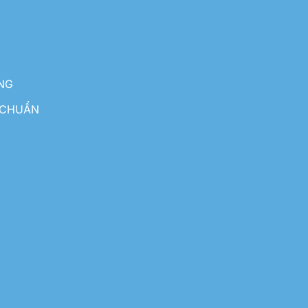
NG
 CHUẨN