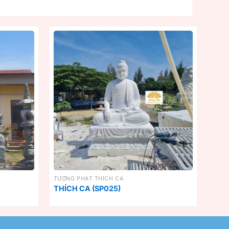
TƯỢNG PHẬT THÍCH CA
THÍCH CA (SP025)