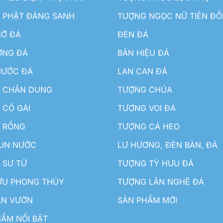
 PHẬT ĐẢNG SANH
TƯỢNG NGỌC NỮ TIÊN Đ
HỜ ĐÁ
ĐÈN ĐÁ
ƠNG ĐÁ
BẢN HIỆU ĐÁ
NƯỚC ĐÁ
LAN CAN ĐÁ
 CHÂN DUNG
TƯỢNG CHÚA
 CÔ GÁI
TƯỢNG VOI ĐÁ
 RỒNG
TƯỢNG CÁ HEO
HUN NƯỚC
LƯ HƯƠNG, ĐÈN BÀN, ĐÁ
 SƯ TỬ
TƯỢNG TỲ HƯU ĐÁ
ƯU PHONG THỦY
TƯỢNG LÂN NGHÊ ĐÁ
ÂN VƯỜN
SẢN PHẨM MỚI
ẨM NỔI BẬT