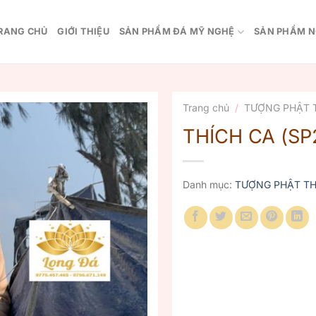
RANG CHỦ
GIỚI THIỆU
SẢN PHẨM ĐÁ MỸ NGHỆ
SẢN PHẨM N
Trang chủ
/
TƯỢNG PHẬT 
THÍCH CA (SP
Danh mục:
TƯỢNG PHẬT TH