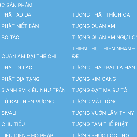
ỤC SẢN PHẨM
 PHẬT ADIDA
TƯỢNG PHẬT THÍCH CA
PHẬT NIẾT BÀN
TƯỢNG QUAN ÂM
 BỒ TÁC
TƯỢNG QUAN ÂM NGỰ LO
THIÊN THỦ THIÊN NHÃN –
QUAN ÂM ĐẠI THẾ CHÍ
ĐỀ
PHẬT DI LẶC
TƯỢNG THẬP BÁT LA HÁN
 PHẬT ĐỊA TẠNG
TƯỢNG KIM CANG
5 ANH EM KIỀU NHƯ TRẦN
TƯỢNG ĐẠT MA SƯ TỔ
TỨ ĐẠI THIÊN VƯƠNG
TƯỢNG MẬT TÔNG
SIVALI
TƯỢNG VƯỜN LÂM TỲ NY
 CHÚ TIỂU
TƯỢNG TAM THẾ PHẬT
TIÊU DIỆN – HỘ PHÁP
TƯỢNG PHÚC LỘC THỌ