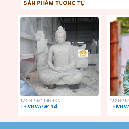
SẢN PHẨM TƯƠNG TỰ
TƯỢNG PHẬT THÍCH CA
TƯỢNG PHẬ
THÍCH CA (SP142)
THÍCH CA