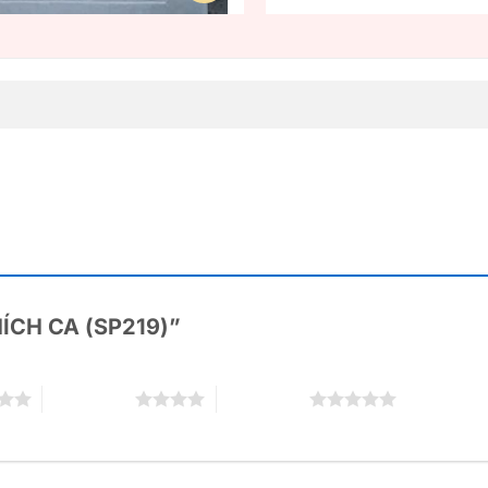
THÍCH CA (SP219)”
4 trên 5 sao
5 trên 5 sao