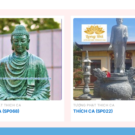
T THÍCH CA
TƯỢNG PHẬT THÍCH CA
 (SP068)
THÍCH CA (SP022)