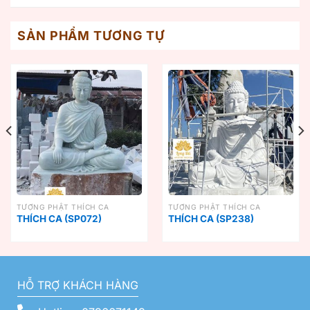
SẢN PHẨM TƯƠNG TỰ
TƯỢNG PHẬT THÍCH CA
TƯỢNG PHẬT THÍCH CA
THÍCH CA (SP072)
THÍCH CA (SP238)
HỖ TRỢ KHÁCH HÀNG