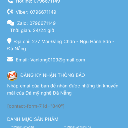
Hotline: 0796671149
Viber: 0796671149
Zalo: 0796671149
Thời gian: 24/24 giờ
Địa chỉ: 277 Mai Đăng Chơn - Ngũ Hành Sơn -
Đà Nẵng
Email: Vanlong0109@gmail.com
ĐĂNG KÝ NHẬN THÔNG BÁO
Nhập emai của bạn để nhận được những tin khuyến
mãi của Đá mỹ nghệ Đà Nẵng
[contact-form-7 id="840"]
DANH MỤC SẢN PHẨM
TƯỢNG PHẬT ADIDA
TƯỢNG PHẬT THÍCH CA