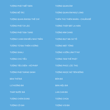
TƯỢNG PHẬT NIẾT BÀN
TƯỢNG QUAN ÂM
TƯỢNG BỒ TÁC
TƯỢNG QUAN ÂM NGỰ LONG
TƯỢNG QUAN ÂM ĐẠI THẾ CHÍ
THIÊN THỦ THIÊN NHÃN – CHUẨN ĐỀ
TƯỢNG PHẬT DI LẶC
TƯỢNG THẬP BÁT LA HÁN
TƯỢNG PHẬT ĐỊA TẠNG
TƯỢNG KIM CANG
TƯỢNG 5 ANH EM KIỀU NHƯ TRẦN
TƯỢNG ĐẠT MA SƯ TỔ
TƯỢNG TỨ ĐẠI THIÊN VƯƠNG
TƯỢNG MẬT TÔNG
TƯỢNG SIVALI
TƯỢNG VƯỜN LÂM TỲ NY
TƯỢNG CHÚ TIỂU
TƯỢNG TAM THẾ PHẬT
TƯỢNG TIÊU DIỆN – HỘ PHÁP
TƯỢNG PHÚC LỘC THỌ
TƯỢNG PHẬT ĐẢNG SANH
TƯỢNG NGỌC NỮ TIÊN ĐỒNG
BÀN THỜ ĐÁ
ĐÈN ĐÁ
LƯ HƯƠNG ĐÁ
BẢN HIỆU ĐÁ
THÁP NƯỚC ĐÁ
LAN CAN ĐÁ
TƯỢNG CHÂN DUNG
TƯỢNG CHÚA
TƯỢNG CÔ GÁI
TƯỢNG VOI ĐÁ