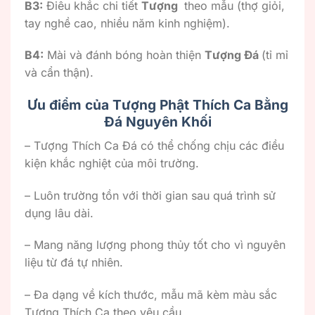
B3:
Điêu khắc chi tiết
Tượng
theo mẫu (thợ giỏi,
tay nghề cao, nhiều năm kinh nghiệm).
B4:
Mài và đánh bóng hoàn thiện
Tượng Đá
(tỉ mỉ
và cẩn thận).
Ưu điểm của Tượng Phật Thích Ca Bằng
Đá Nguyên Khối
– Tượng Thích Ca Đá có thể chống chịu các điều
kiện khắc nghiệt của môi trường.
– Luôn trường tồn với thời gian sau quá trình sử
dụng lâu dài.
– Mang năng lượng phong thủy tốt cho vì nguyên
liệu từ đá tự nhiên.
– Đa dạng về kích thước, mẫu mã kèm màu sắc
Tượng Thích Ca theo yêu cầu.