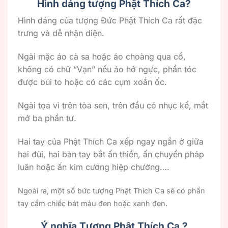
Hình dáng tượng Phật Thích Ca?
Hình dáng của tượng Đức Phật Thích Ca rất đặc
trưng và dễ nhận diện.
Ngài mặc áo cà sa hoặc áo choàng qua cổ,
không có chữ “Vạn” nếu áo hở ngực, phần tóc
được búi to hoặc có các cụm xoắn ốc.
Ngài tọa vì trên tòa sen, trên đầu có nhục kế, mắt
mở ba phần tư.
Hai tay của Phật Thích Ca xếp ngay ngắn ở giữa
hai đùi, hai bàn tay bắt ấn thiền, ấn chuyển pháp
luân hoặc ấn kim cương hiệp chưởng….
Ngoài ra, một số bức tượng Phật Thích Ca sẽ có phần
tay cầm chiếc bát màu đen hoặc xanh đen.
Ý nghĩa Tượng Phật Thích Ca ?