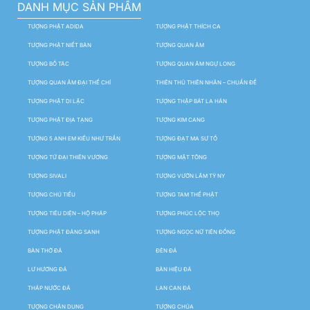
DANH MỤC SẢN PHẨM
TƯỢNG PHẬT ADIDA
TƯỢNG PHẬT THÍCH CA
TƯỢNG PHẬT NIẾT BÀN
TƯỢNG QUAN ÂM
TƯỢNG BỒ TÁC
TƯỢNG QUAN ÂM NGỰ LONG
TƯỢNG QUAN ÂM ĐẠI THẾ CHÍ
THIÊN THỦ THIÊN NHÃN – CHUẨN ĐỀ
TƯỢNG PHẬT DI LẶC
TƯỢNG THẬP BÁT LA HÁN
TƯỢNG PHẬT ĐỊA TẠNG
TƯỢNG KIM CANG
TƯỢNG 5 ANH EM KIỀU NHƯ TRẦN
TƯỢNG ĐẠT MA SƯ TỔ
TƯỢNG TỨ ĐẠI THIÊN VƯƠNG
TƯỢNG MẬT TÔNG
TƯỢNG SIVALI
TƯỢNG VƯỜN LÂM TỲ NY
TƯỢNG CHÚ TIỂU
TƯỢNG TAM THẾ PHẬT
TƯỢNG TIÊU DIỆN – HỘ PHÁP
TƯỢNG PHÚC LỘC THỌ
TƯỢNG PHẬT ĐẢNG SANH
TƯỢNG NGỌC NỮ TIÊN ĐỒNG
BÀN THỜ ĐÁ
ĐÈN ĐÁ
LƯ HƯƠNG ĐÁ
BẢN HIỆU ĐÁ
THÁP NƯỚC ĐÁ
LAN CAN ĐÁ
TƯỢNG CHÂN DUNG
TƯỢNG CHÚA