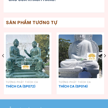
SẢN PHẨM TƯƠNG TỰ
TƯỢNG PHẬT THÍCH CA
TƯỢNG PHẬT THÍCH CA
THÍCH CA (SP072)
THÍCH CA (SP014)