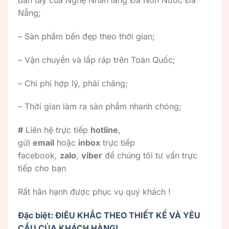
bàn tay của Nghệ Nhân làng Đá Non Nước Đà
Nẵng;
– Sản phẩm bền đẹp theo thời gian;
– Vận chuyển và lắp ráp trên Toàn Quốc;
– Chi phí hợp lý, phải chăng;
– Thời gian làm ra sản phẩm nhanh chóng;
#
Liên hệ trực tiếp
hotline
,
gửi
email
hoặc
inbox
trực tiếp
facebook,
zalo
,
viber
để chúng tôi tư vấn trực
tiếp cho bạn
Rất hân hạnh được phục vụ quý khách !
Đặc biệt: ĐIÊU KHẮC THEO THIẾT KẾ VÀ YÊU
CẦU CỦA KHÁCH HÀNG!